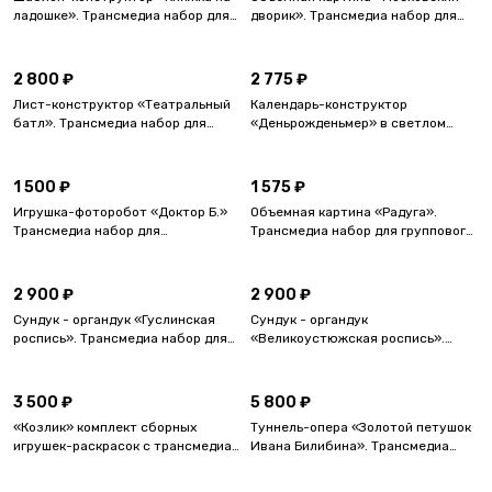
ладошке». Трансмедиа набор для
дворик». Трансмедиа набор для
группового мастер-класса.
группового мастер-класса.
2 800 ₽
2 775 ₽
Лист-конструктор «Театральный
Календарь-конструктор
батл». Трансмедиа набор для
«Деньрожденьмер» в светлом
группового мастер-класса по
дизайне. Трансмедиа набор для
театральной импровизации.
группового мастер-класса.
1 500 ₽
1 575 ₽
Игрушка-фоторобот «Доктор Б.»
Объемная картина «Радуга».
Трансмедиа набор для
Трансмедиа набор для группового
индивидуальной работы и
мастер-класса.
группового мастер-класса
2 900 ₽
2 900 ₽
Сундук - органдук «Гуслинская
Сундук - органдук
роспись». Трансмедиа набор для
«Великоустюжская роспись».
группового мастер-класса без
Трансмедиа набор для группового
цветного образца.
мастер-класса без цветного
образца.
3 500 ₽
5 800 ₽
«Козлик» комплект сборных
Туннель-опера «Золотой петушок
игрушек-раскрасок с трансмедиа-
Ивана Билибина». Трансмедиа
дополнением
набор для группового мастер-
класса.