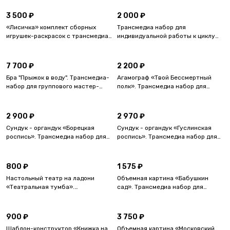
группового мастер-класса
3 500 ₽
2 000 ₽
«Лисичка» комплект сборных
Трансмедиа набор для
игрушек-раскрасок с трансмедиа-
индивидуальной работы к циклу
дополнением.
мастер-классов «Семь героев
Илиады».
7 700 ₽
2 200 ₽
Бра "Прыжок в воду". Трансмедиа-
Агамограф «Твой Бессмертный
набор для группового мастер-
полк». Трансмедиа набор для
класса.
группового мастер-класса.
2 900 ₽
2 970 ₽
Сундук - органдук «Борецкая
Сундук - органдук «Гуслинская
роспись». Трансмедиа набор для
роспись». Трансмедиа набор для
группового мастер-класса без
группового мастер-класса с
цветного образца.
цветным образцом.
800 ₽
1 575 ₽
Настольный театр на ладони
Объемная картина «Бабушкин
«Театральная тумба».
сад». Трансмедиа набор для
Индивидуальный трансмедийный
группового мастер-класса.
набор в тубусе.
900 ₽
3 750 ₽
Шаблон-конструктор «Книжка на
Объемная картина «Московский