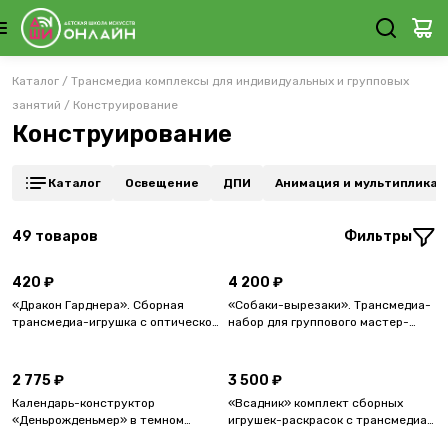
Каталог
/
Трансмедиа комплексы для индивидуальных и групповых
занятий
/
Конструирование
Конструирование
Каталог
Освещение
ДПИ
Анимация и мультипликац
49
товаров
Фильтры
420 ₽
4 200 ₽
«Дракон Гарднера». Сборная
«Собаки-вырезаки». Трансмедиа-
трансмедиа-игрушка с оптической
набор для группового мастер-
иллюзией в подарочной упаковке.
класса. Цветной.
2 775 ₽
3 500 ₽
Календарь-конструктор
«Всадник» комплект сборных
«Деньрожденьмер» в темном
игрушек-раскрасок с трансмедиа-
дизайне. Трансмедиа набор для
дополнением.