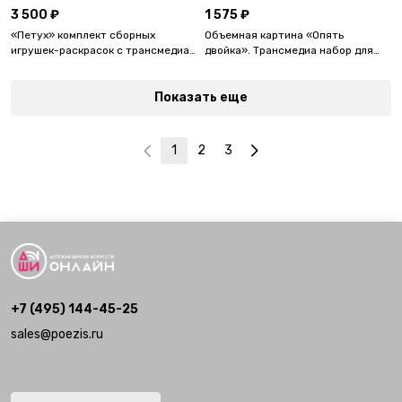
3 500 ₽
1 575 ₽
«Петух» комплект сборных
Объемная картина «Опять
игрушек-раскрасок с трансмедиа-
двойка». Трансмедиа набор для
дополнением
группового мастер-класса.
Показать еще
1
2
3
+7 (495) 144-45-25
sales@poezis.ru