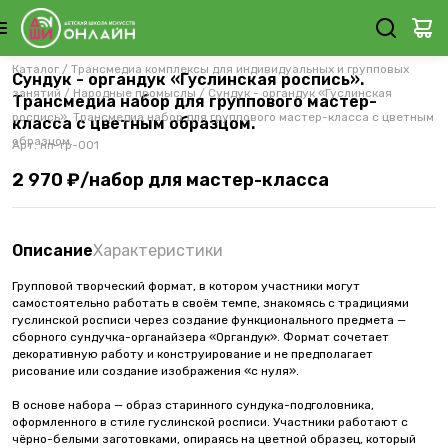
Каталог
/
Трансмедиа комплексы для индивидуальных и групповых
Сундук - органдук «Гуслинская роспись».
занятий
/
Народные промыслы
/
Сундук - органдук «Гуслинская
Трансмедиа набор для группового мастер-
роспись». Трансмедиа набор для группового мастер-класса с цветным
класса с цветным образцом.
образцом.
Арт.
нп-гр-001
2 970 ₽/набор для мастер-класса
Описание
Характеристики
Групповой творческий формат, в котором участники могут
самостоятельно работать в своём темпе, знакомясь с традициями
гуслинской росписи через создание функционального предмета —
сборного сундучка-органайзера «Органдук». Формат сочетает
декоративную работу и конструирование и не предполагает
рисование или создание изображения «с нуля».
В основе набора — образ старинного сундука-подголовника,
оформленного в стиле гуслинской росписи. Участники работают с
чёрно-белыми заготовками, опираясь на цветной образец, который