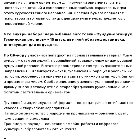
служит наглядным ориентиром для изучения орнамента, ритма,
цветовых сочетаний и композиционных приёмов, характерных для
этого художественного направления. Плотная бумага позволяет
использовать готовый органдук для хранения мелких предметов в
повседневной жизни.
Что внутри набора:
чёрно-белые заготовки «Сундук-органдук.
Гуслинская роспись» - 15 штук, цветной образец органдука,
инструкция для ведущего.
По QR-коду
участники попадают на познавательный материал «Был
сундук — стал органдук», посвящённый традиционным видам русской
сундучной росписи. В статье рассматриваются три художественных
направления — великоустюжская, гуслинская и борецкая роспись, их
история, особенности орнамента и связь с книжной культурой, бытом
и предметным миром. Особое внимание уделено гуслинской росписи —
яркому многоцветному стилю старообрядческих рукописных книг с
богатым растительным орнаментом.
Групповой и индивидуальный формат — подходит для занятий, мастер-
классов и творческих мероприятий
Наглядное знакомство с народными промыслами — орнамент, цвет,
композиция и символика
Трансмедиа-подход — сочетание офлайн-работы и цифрового
культурно-образовательного контента