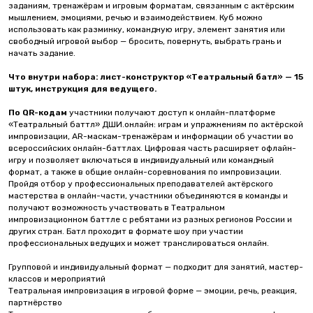
заданиям, тренажёрам и игровым форматам, связанным с актёрским
мышлением, эмоциями, речью и взаимодействием. Куб можно
использовать как разминку, командную игру, элемент занятия или
свободный игровой выбор — бросить, повернуть, выбрать грань и
начать задание.
Что внутри набора:
лист-конструктор «Театральный батл» — 15
штук, инструкция для ведущего.
По QR-кодам
участники получают доступ к онлайн-платформе
«Театральный баттл» ДШИ.онлайн: играм и упражнениям по актёрской
импровизации, AR-маскам-тренажёрам и информации об участии во
всероссийских онлайн-баттлах. Цифровая часть расширяет офлайн-
игру и позволяет включаться в индивидуальный или командный
формат, а также в общие онлайн-соревнования по импровизации.
Пройдя отбор у профессиональных преподавателей актёрского
мастерства в онлайн-части, участники объединяются в команды и
получают возможность участвовать в Театральном
импровизационном баттле с ребятами из разных регионов России и
других стран. Батл проходит в формате шоу при участии
профессиональных ведущих и может транслироваться онлайн.
Групповой и индивидуальный формат — подходит для занятий, мастер-
классов и мероприятий
Театральная импровизация в игровой форме — эмоции, речь, реакция,
партнёрство