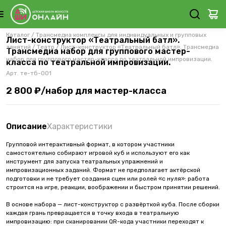
Каталог
/
Трансмедиа комплексы для индивидуальных и групповых
Лист-конструктор «Театральный батл».
занятий
/
Театр
/
Лист-конструктор «Театральный батл». Трансмедиа
Трансмедиа набор для группового мастер-
набор для группового мастер-класса по театральной импровизации.
класса по театральной импровизации.
Арт.
те-тб-001
2 800 ₽/набор для мастер-класса
Описание
Характеристики
Групповой интерактивный формат, в котором участники
самостоятельно собирают игровой куб и используют его как
инструмент для запуска театральных упражнений и
импровизационных заданий. Формат не предполагает актёрской
подготовки и не требует создания сцен или ролей «с нуля»: работа
строится на игре, реакции, воображении и быстром принятии решений.
В основе набора — лист-конструктор с развёрткой куба. После сборки
каждая грань превращается в точку входа в театральную
импровизацию: при сканировании QR-кода участники переходят к