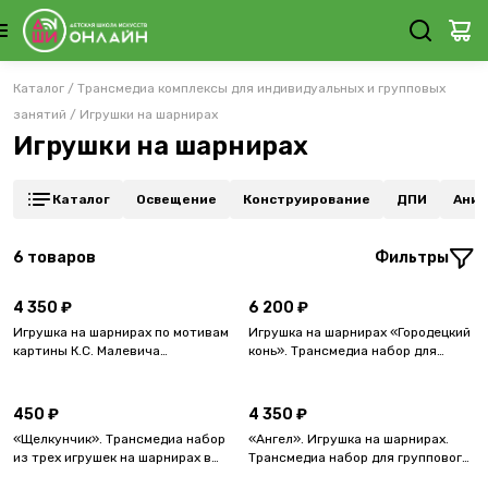
Каталог
/
Трансмедиа комплексы для индивидуальных и групповых
занятий
/
Игрушки на шарнирах
Игрушки на шарнирах
Каталог
Освещение
Конструирование
ДПИ
Аним
6
товаров
Фильтры
4 350 ₽
6 200 ₽
Игрушка на шарнирах по мотивам
Игрушка на шарнирах «Городецкий
картины К.С. Малевича
конь». Трансмедиа набор для
«Спортсмены». Трансмедиа набор
группового мастер-класса.
для группового мастер-класса.
Формат A6
450 ₽
4 350 ₽
«Щелкунчик». Трансмедиа набор
«Ангел». Игрушка на шарнирах.
из трех игрушек на шарнирах в
Трансмедиа набор для группового
подарочной упаковке
мастер-класса.