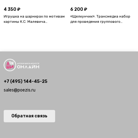
4 350 ₽
6 200 ₽
Игрушка на шарнирах по мотивам
«Щелкунчик». Трансмедиа набор
картины К.С. Малевича
для проведения группового
«Спортсмены». Трансмедиа набор
мастер-класса по созданию
для группового мастер-класса.
игрушек на шарнирах.
Формат А5
+7 (495) 144-45-25
sales@poezis.ru
Обратная связь