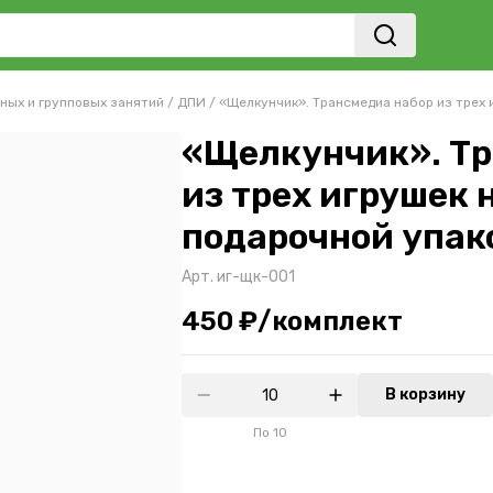
ных и групповых занятий
/
ДПИ
/
«Щелкунчик». Трансмедиа набор из трех 
«Щелкунчик». Тр
из трех игрушек 
подарочной упак
Арт.
иг-щк-001
450 ₽/комплект
В корзину
По
10