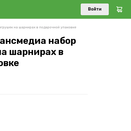
Войти
игрушек на шарнирах в подарочной упаковке
ансмедиа набор
на шарнирах в
овке