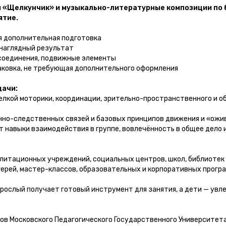
 «Щелкунчик» и музыкально-литературные композиции по бале
ятие.
я дополнительная подготовка
 наглядный результат
соединения, подвижные элементы
ковка, не требующая дополнительного оформления
дачи:
кой моторики, координации, зрительно-пространственного и об
но-следственных связей и базовых принципов движения и «ожи
навыки взаимодействия в группе, вовлечённость в общее дело и
литационных учреждений, социальных центров, школ, библиотек 
герей, мастер-классов, образовательных и корпоративных програ
рослый получает готовый инструмент для занятия, а дети — увл
ов Московского Педагогического Государственного Университета