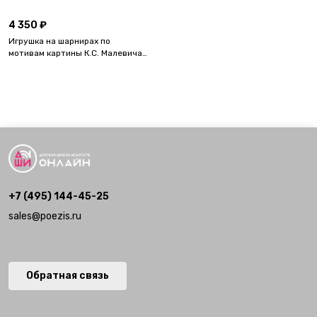
4 350 ₽
Игрушка на шарнирах по
мотивам картины К.С. Малевича
«Спортсмены». Трансмедиа
набор для группового мастер-
класса. Формат A6
+7 (495) 144-45-25
sales@poezis.ru
Обратная связь