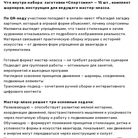
Что внутри набора:
заготовки «Спортсмен» — 15 шт., комплект
шарниров, инструкция для ведущего мастер-класса.
По QR-коду
участники попадают в онлайн-квест «Разгадай загадку
картины», который в игровой форме объясняет, почему спортсмены
Малевича выглядят упрощёнными, что такое стилизация и зачем
художники отказывались от подробного изображения реальности.
Материал связывает практическую сборку игрушки с историей
искусства — от древних форм упрощения до авангарда и
супрематизма.
Готовый формат мастер-класса — не требует разработки сценария
Подходит для групповой работы — оптимально для занятий,
мероприятий и выездных программ
Наглядное освоение принципов движения — шарниры, соединения,
подвижные элементы
Трансмедиа-подход — сочетание ручной сборки и интерактивного
цифрового контента
Мастер-класс решает три основные задачи:
Развивающую — способствует развитию мелкой моторики,
координации движений, пространственного мышления и усидчивости
через поэтапную сборку и работу с подвижными элементами.
Обучающую — формирует понимание принципов стилизации, ритма и
условности формы в искусстве авангарда, показывает, как движение
и энергия могут передаваться через конструкцию и силуэт.