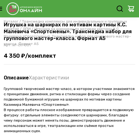
Каталог
/
Трансмедиа комплексы для индивидуальных и групповых
Игрушка на шарнирах по мотивам картины К.С.
занятий
/
ДПИ
/
Игрушка на шарнирах по мотивам картины К.С.
Малевича «Спортсмены». Трансмедиа набор для
Малевича «Спортсмены». Трансмедиа набор для группового мастер-
группового мастер-класса. Формат А5
класса. Формат А5
Арт.
иг-сп-001
4 350 ₽/комплект
Описание
Характеристики
Групповой творческий мастер-класс, в котором участники знакомятся
с принципами движения, ритма и стилизации формы через создание
подвижной бумажной игрушки на шарнирах по мотивам картины
Казимира Малевича «Спортсмены».
В процессе работы плоское изображение превращается в подвижную
фигурку: отдельные элементы соединяются шарнирами, благодаря
чему персонаж может менять позы, демонстрировать движение и
использоваться в игре, театрализации или съёмке простых
анимационных сцен.