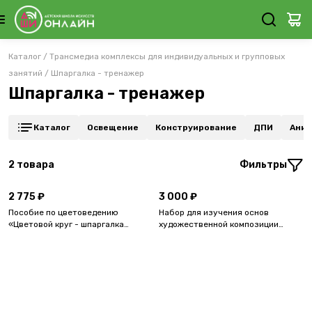
Каталог
/
Трансмедиа комплексы для индивидуальных и групповых
занятий
/
Шпаргалка - тренажер
Шпаргалка - тренажер
Каталог
Освещение
Конструирование
ДПИ
Аним
2
товара
Фильтры
2 775 ₽
3 000 ₽
Пособие по цветоведению
Набор для изучения основ
«Цветовой круг - шпаргалка
художественной композиции
дизайнера». Трансмедиа набор
«Книжка-композишка».
для группового мастер-класса.
Трансмедиа набор для группового
мастер-класса.