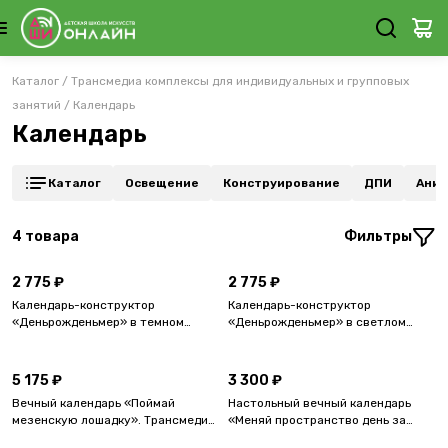
Каталог
/
Трансмедиа комплексы для индивидуальных и групповых
занятий
/
Календарь
Календарь
Каталог
Освещение
Конструирование
ДПИ
Аним
4
товара
Фильтры
2 775 ₽
2 775 ₽
Календарь-конструктор
Календарь-конструктор
«Деньрожденьмер» в темном
«Деньрожденьмер» в светлом
дизайне. Трансмедиа набор для
дизайне. Трансмедиа набор для
группового мастер-класса
группового мастер-класса.
5 175 ₽
3 300 ₽
Вечный календарь «Поймай
Настольный вечный календарь
мезенскую лошадку». Трансмедиа
«Меняй пространство день за
набор для группового мастер-
днём». Трансмедиа набор для