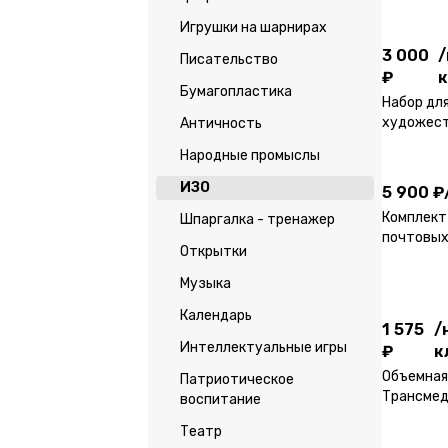
Трансмед
мастер-к
Игрушки на шарнирах
3 000
/
Писательство
₽
к
Бумагопластика
Набор дл
художест
Античность
«Книжка-
Народные промыслы
5 900 ₽
набор для
ИЗО
5 900 ₽
Комплект
Шпаргалка - тренажер
почтовых
Открытки
1 575
/
₽
к
Музыка
Календарь
1 575
/
Интеллектуальные игры
₽
к
Объемная
Патриотическое
Трансмед
воспитание
мастер-к
Театр