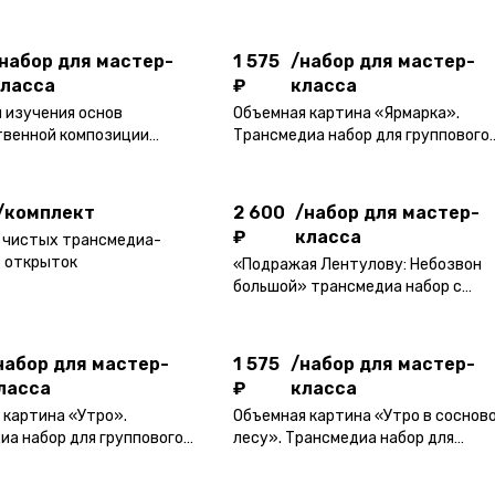
₽
класса
иа набор для группового
мастер-класса.
ласса.
набор для мастер-
1 575
/
набор для мастер-
ласса
₽
класса
2 600
/
набор для мастер-
я изучения основ
Объемная картина «Ярмарка».
₽
класса
венной композиции
Трансмедиа набор для группового
композишка». Трансмедиа
мастер-класса.
/
комплект
 группового мастер-класса.
/
комплект
2 600
/
набор для мастер-
₽
класса
 чистых трансмедиа-
 открыток
«Подражая Лентулову: Небозвон
набор для мастер-
1 575
/
набор для мастер-
большой» трансмедиа набор с
ласса
₽
класса
элементами золочения для
группового занятия
набор для мастер-
1 575
/
набор для мастер-
ласса
₽
класса
 картина «Утро».
Объемная картина «Утро в соснов
иа набор для группового
лесу». Трансмедиа набор для
ласса.
группового мастер-класса.