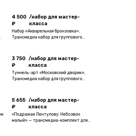
₽
класса
4 500
/
набор для мастер-
₽
класса
Набор «Акварельная бронзовка».
3 750
/
набор для мастер-
Трансмедиа набор для группового
₽
класса
мастер-класса.
3 750
/
набор для мастер-
₽
класса
5 655
/
набор для мастер-
₽
класса
Туннель-арт «Московский дворик».
Трансмедиа набор для группового
мастер-класса.
5 655
/
набор для мастер-
₽
класса
ом
«Подражая Лентулову: Небозвон
малый» — трансмедиа-комплект для
групповых занятий с
индивидуальным набором для