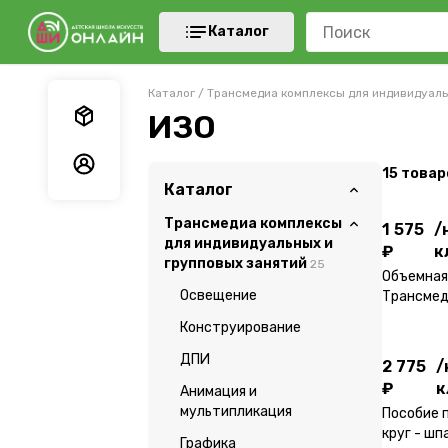
Каталог
Каталог
/
Трансмедиа комплексы для индивидуаль
Мои заказы
ИЗО
1 575
/
Мои данные
15
товар
₽
к
Каталог
Трансмедиа комплексы
1 575
/
для индивидуальных и
₽
к
групповых занятий
25
2 775
/
Объемная
Освещение
₽
к
Трансмед
мастер-к
Конструирование
ДПИ
2 775
/
₽
к
Анимация и
3 000
/
мультипликация
Пособие 
₽
к
круг - шп
Графика