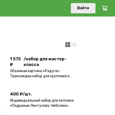
Войти
1 575
/
набор для мастер-
₽
класса
1 575
/
набор для мастер-
₽
класса
Объемная картина «Радуга».
Трансмедиа набор для группового
400 ₽
/
шт.
мастер-класса.
400 ₽
/
шт.
Индивидуальный набор для коллажа
«Подражая Лентулову: Небозвон
.
4 500
/
набор для мастер-
малый» в трансмедийном формате.