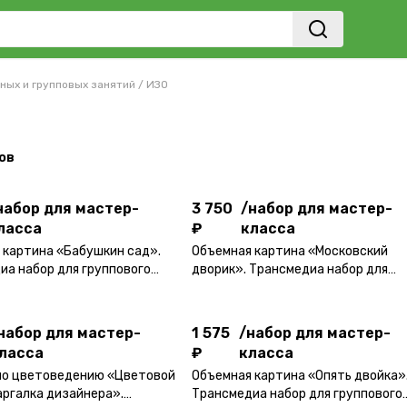
ных и групповых занятий
/
ИЗО
набор для мастер-
3 750
/
набор для мастер-
ов
ласса
₽
класса
набор для мастер-
3 750
/
набор для мастер-
ласса
₽
класса
набор для мастер-
 картина «Бабушкин сад».
Объемная картина «Московский
1 575
/
набор для мастер-
ласса
иа набор для группового
дворик». Трансмедиа набор для
₽
класса
ласса.
группового мастер-класса.
набор для мастер-
1 575
/
набор для мастер-
ласса
₽
класса
набор для мастер-
по цветоведению «Цветовой
Объемная картина «Опять двойка»
1 575
/
набор для мастер-
ласса
аргалка дизайнера».
Трансмедиа набор для группового