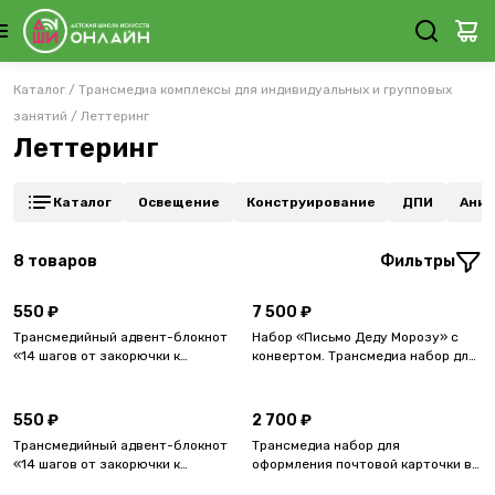
Каталог
/
Трансмедиа комплексы для индивидуальных и групповых
занятий
/
Леттеринг
Леттеринг
Каталог
Освещение
Конструирование
ДПИ
Аним
8
товаров
Фильтры
550 ₽
7 500 ₽
Трансмедийный адвент-блокнот
Набор «Письмо Деду Морозу» с
«14 шагов от закорючки к
конвертом. Трансмедиа набор для
подписи» А6
группового мастер-класса.
550 ₽
2 700 ₽
Трансмедийный адвент-блокнот
Трансмедиа набор для
«14 шагов от закорючки к
оформления почтовой карточки в
подписи» А5
старинном стиле «Лубок»