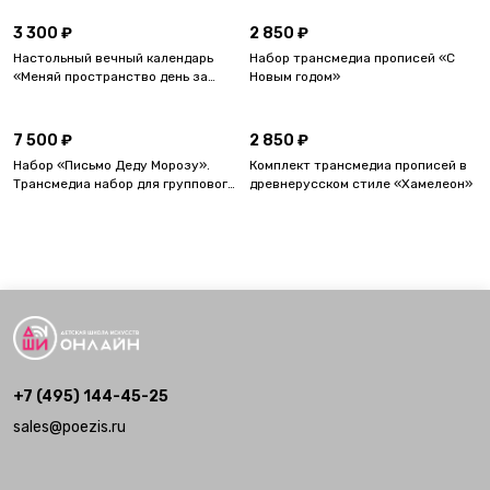
3 300 ₽
2 850 ₽
Настольный вечный календарь
Набор трансмедиа прописей «С
«Меняй пространство день за
Новым годом»
днём». Трансмедиа набор для
группового мастер-класса.
7 500 ₽
2 850 ₽
Набор «Письмо Деду Морозу».
Комплект трансмедиа прописей в
Трансмедиа набор для группового
древнерусском стиле «Хамелеон»
мастер-класса.
+7 (495) 144-45-25
sales@poezis.ru