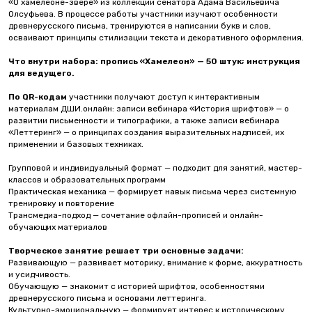
«О хамелеоне-звере» из коллекции сенатора Адама Васильевича
Олсуфьева. В процессе работы участники изучают особенности
древнерусского письма, тренируются в написании букв и слов,
осваивают принципы стилизации текста и декоративного оформления.
Что внутри набора:
пропись «Хамелеон» — 50 штук; инструкция
для ведущего.
По QR-кодам
участники получают доступ к интерактивным
материалам ДШИ.онлайн: записи вебинара «История шрифтов» — о
развитии письменности и типографики, а также записи вебинара
«Леттеринг» — о принципах создания выразительных надписей, их
применении и базовых техниках.
Групповой и индивидуальный формат — подходит для занятий, мастер-
классов и образовательных программ
Практическая механика — формирует навык письма через системную
тренировку и повторение
Трансмедиа-подход — сочетание офлайн-прописей и онлайн-
обучающих материалов
Творческое занятие решает три основные задачи:
Развивающую — развивает моторику, внимание к форме, аккуратность
и усидчивость.
Обучающую — знакомит с историей шрифтов, особенностями
древнерусского письма и основами леттеринга.
Культурно-эмоциональную — формирует интерес к историческому