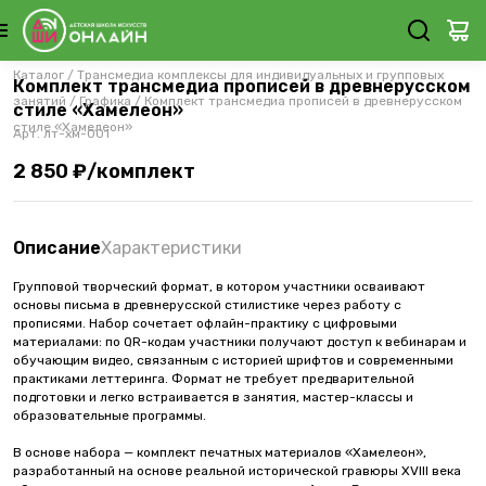
Каталог
/
Трансмедиа комплексы для индивидуальных и групповых
Комплект трансмедиа прописей в древнерусском
занятий
/
Графика
/
Комплект трансмедиа прописей в древнерусском
стиле «Хамелеон»
стиле «Хамелеон»
Арт.
лт-хм-001
2 850 ₽/комплект
Описание
Характеристики
Групповой творческий формат, в котором участники осваивают
основы письма в древнерусской стилистике через работу с
прописями. Набор сочетает офлайн-практику с цифровыми
материалами: по QR-кодам участники получают доступ к вебинарам и
обучающим видео, связанным с историей шрифтов и современными
практиками леттеринга. Формат не требует предварительной
подготовки и легко встраивается в занятия, мастер-классы и
образовательные программы.
В основе набора — комплект печатных материалов «Хамелеон»,
разработанный на основе реальной исторической гравюры XVIII века