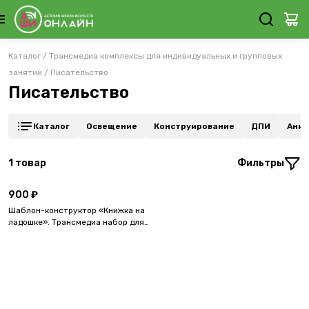
Каталог
/
Трансмедиа комплексы для индивидуальных и групповых
занятий
/
Писательство
Писательство
Каталог
Освещение
Конструирование
ДПИ
Аним
1
товар
Фильтры
900 ₽
Шаблон-конструктор «Книжка на
ладошке». Трансмедиа набор для
группового мастер-класса.