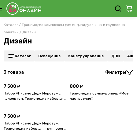
Каталог
/
Трансмедиа комплексы для индивидуальных и групповых
занятий
/
Дизайн
Дизайн
Каталог
Освещение
Конструирование
ДПИ
Аним
3
товара
Фильтры
7 500 ₽
800 ₽
Набор «Письмо Деду Морозу» с
Трансмедиа сумка-шоппер «Моё
конвертом. Трансмедиа набор для
настроение»
группового мастер-класса.
7 500 ₽
Набор «Письмо Деду Морозу».
Трансмедиа набор для группового
мастер-класса.