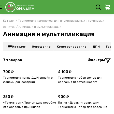
Каталог
/
Трансмедиа комплексы для индивидуальных и групповых
занятий
/
Анимация и мультипликация
Анимация и мультипликация
Каталог
Освещение
Конструирование
ДПИ
Граф
7
товаров
Фильтры
700 ₽
4 100 ₽
Трансмедиа папка ДШИ.онлайн с
Трансмедиа набор фонов для
фонами для создания
создания пластилинового
мультфильмов «Друзья-
мультфильма «Друзья-товарищи»
товарищи».
в бопп-пакете.
250 ₽
900 ₽
«Тауматроп». Трансмедиа пособие
Папка «Друзья-товарищи».
для освоения принципов
Трансмедиа набор для создания
анимации. В подарочной упаковке
мультфильмов с героями из