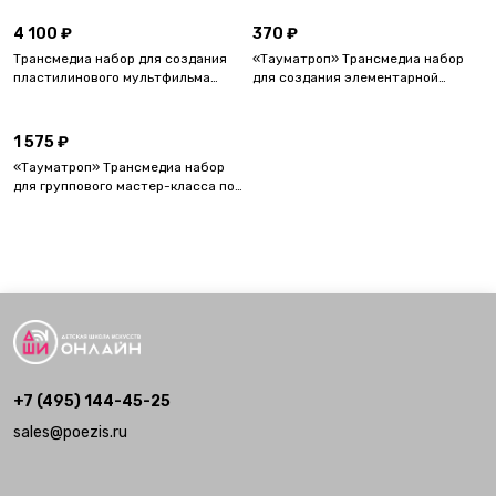
в свитке.
пластилина при помощи
смартфона
4 100 ₽
370 ₽
Трансмедиа набор для создания
«Тауматроп» Трансмедиа набор
пластилинового мультфильма
для создания элементарной
«Друзья-товарищи» в бопп-
анимации в коробочке.
пакете.
1 575 ₽
«Тауматроп» Трансмедиа набор
для группового мастер-класса по
созданию элементарной
анимации.
+7 (495) 144-45-25
sales@poezis.ru