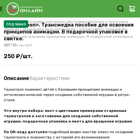
Каталог
/
Трансмедиа комплексы для индивидуальных и групповых
«Тауматроп». Трансмедиа пособие для освоения
ПОД ЗАКАЗ
занятий
/
Анимация и мультипликация
/
«Тауматроп». Трансмедиа
принципов анимации. В подарочной упаковке в
пособие для освоения принципов анимации. В подарочной упаковке в
свитке.
свитке.
Арт.
ан-тм-001
250 ₽/шт.
Описание
Характеристики
Тауматроп знакомит детей с базовыми принципами анимации и
оптических иллюзий через создание собственной игрушки в ретро-
стиле.
Что внутри набора:
лист с цветными примерами старинных
тауматропов и заготовками для создания собственной
игрушки, подарочная упаковка и лента для вращения игрушки.
По QR-коду доступен
подробный видео-мастер-класс по созданию
тауматропа и знакомству с историей его возникновения.