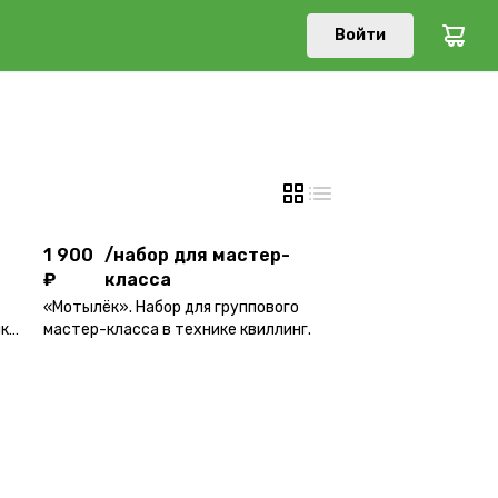
Войти
1 900
/
набор для мастер-
₽
класса
1 900
/
набор для мастер-
₽
класса
«Мотылёк». Набор для группового
мастер-класса в технике квиллинг.