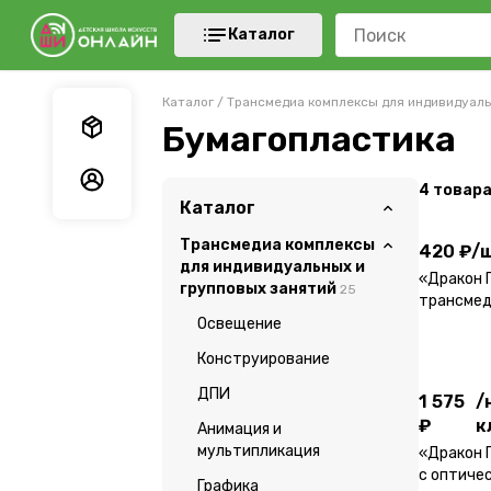
Каталог
Каталог
/
Трансмедиа комплексы для индивидуаль
Мои заказы
Бумагопластика
Мои данные
4
товар
420 ₽
/
ш
Каталог
Трансмедиа комплексы
420 ₽
/
ш
для индивидуальных и
«Дракон 
групповых занятий
25
трансмед
1 575
/
иллюзией
Освещение
₽
к
Конструирование
ДПИ
1 575
/
₽
к
Анимация и
мультипликация
«Дракон 
с оптиче
Графика