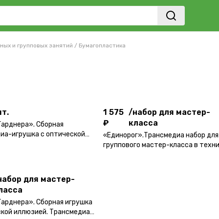
ных и групповых занятий
/
Бумагопластика
1 575
/
набор для мастер-
а
т.
₽
класса
т.
1 575
/
набор для мастер-
₽
класса
Гарднера». Сборная
иа-игрушка с оптической
«Единорог».Трансмедиа набор для
набор для мастер-
 в подарочной упаковке.
группового мастер-класса в технике
ласса
квиллинг.
набор для мастер-
ласса
Гарднера». Сборная игрушка
ской иллюзией. Трансмедиа