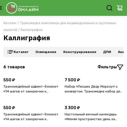
Каталог
/
Трансмедиа комплексы для индивидуальных и групповых
занятий
/
Каллиграфия
Каллиграфия
Каталог
Освещение
Конструирование
ДПИ
Аним
6
товаров
Фильтры
550 ₽
7 500 ₽
Трансмедийный адвент-блокнот
Набор «Письмо Деду Морозу» с
«14 шагов от закорючки к
конвертом. Трансмедиа набор для
подписи» А6
группового мастер-класса.
550 ₽
3 300 ₽
Трансмедийный адвент-блокнот
Настольный вечный календарь
«14 шагов от закорючки к
«Меняй пространство день за
подписи» А5
днём». Трансмедиа набор для