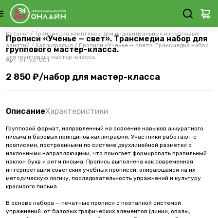
Каталог
/
Трансмедиа комплексы для индивидуальных и групповых
Прописи «Ученье — свет». Трансмедиа набор для
занятий
/
Каллиграфия
/
Прописи «Ученье — свет». Трансмедиа набор
группового мастер-класса.
для группового мастер-класса.
Арт.
лт-ус-001
2 850 ₽/набор для мастер-класса
Описание
Характеристики
Групповой формат, направленный на освоение навыков аккуратного
письма и базовых принципов каллиграфии. Участники работают с
прописями, построенными по системе двухлинейной разметки с
наклонными направляющими, что помогает формировать правильный
наклон букв и ритм письма. Пропись выполнена как современная
интерпретация советских учебных прописей, опирающаяся на их
методическую логику, последовательность упражнений и культуру
красивого письма.
В основе набора — печатные прописи с поэтапной системой
упражнений: от базовых графических элементов (линии, овалы,