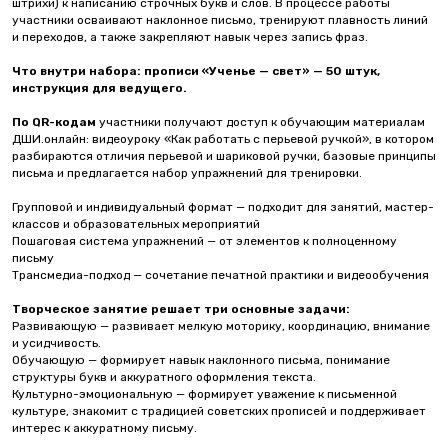
штрихи) к написанию строчных букв и слов. В процессе работы
участники осваивают наклонное письмо, тренируют плавность линий
и переходов, а также закрепляют навык через запись фраз.
Что внутри набора:
прописи «Ученье — свет» — 50 штук,
инструкция для ведущего.
По QR-кодам
участники получают доступ к обучающим материалам
ДШИ.онлайн: видеоуроку «Как работать с перьевой ручкой», в котором
разбираются отличия перьевой и шариковой ручки, базовые принципы
письма и предлагается набор упражнений для тренировки.
Групповой и индивидуальный формат — подходит для занятий, мастер-
классов и образовательных мероприятий
Пошаговая система упражнений — от элементов к полноценному
письму
Трансмедиа-подход — сочетание печатной практики и видеообучения
Творческое занятие решает три основные задачи:
Развивающую — развивает мелкую моторику, координацию, внимание
и усидчивость.
Обучающую — формирует навык наклонного письма, понимание
структуры букв и аккуратного оформления текста.
Культурно-эмоциональную — формирует уважение к письменной
культуре, знакомит с традицией советских прописей и поддерживает
интерес к аккуратному письму.