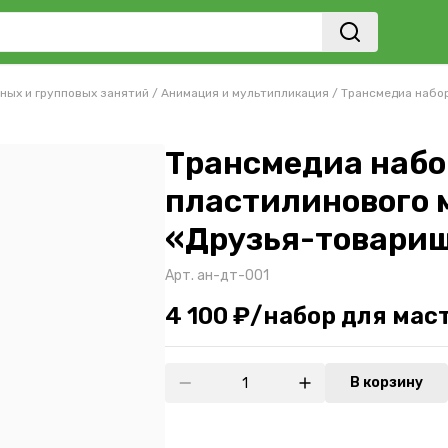
ных и групповых занятий
/
Анимация и мультипликация
/
Трансмедиа набор
Трансмедиа набо
пластилинового
«Друзья-товарищ
Арт.
ан-дт-001
4 100 ₽/набор для мас
В корзину