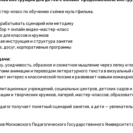
стер-класс по обучению съёмке мультфильма.
азрабатывать сценарий или методику
бор + онлайн видео-мастер-класс
о для классов и кружков
ная инструкция и структура занятия
, досуг, корпоративные программы
дачи:
, усидчивость, образное и сюжетное мышление через лепку и п
ами анимации и переводом литературного текста в визуальный
т интерес к классической поэзии и развивает навыки командно
литационных учреждений, социальных центров, детских садов и 
ации и творческих кружков, лагерей, мастер-классов, образоват
дагог получает понятный сценарий занятия, а дети — увлекател
ов Московского Педагогического Государственного Университета