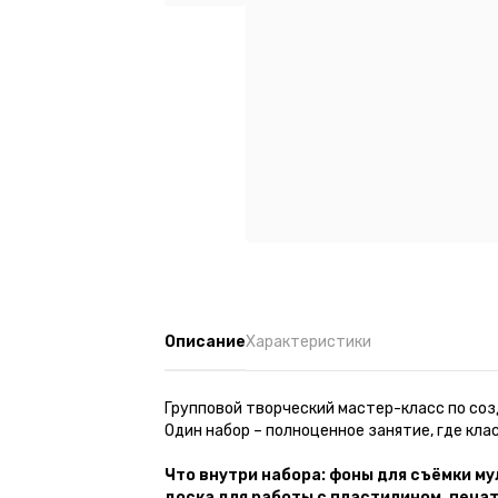
Описание
Характеристики
Групповой творческий мастер-класс по со
Один набор – полноценное занятие, где кл
Что внутри набора:
фоны для съёмки му
доска для работы с пластилином, печа