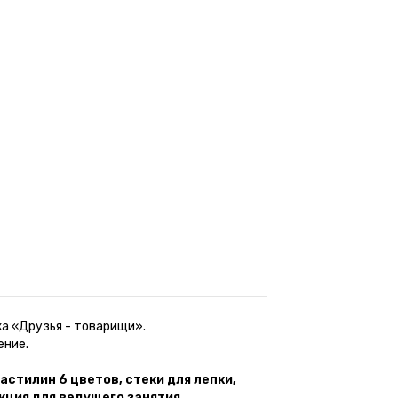
а «Друзья - товарищи».
ение.
астилин 6 цветов, стеки для лепки,
кция для ведущего занятия.