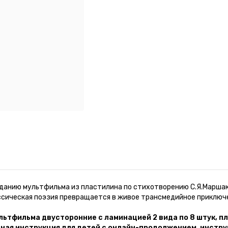
зданию мультфильма из пластилина по стихотворению С.Я.Маршак
ассическая поэзия превращается в живое трансмедийное приключ
льтфильма двусторонние с ламинацией 2 вида по 8 штук, пл
тная инструкция для детей с онлайн-продолжением, инстру