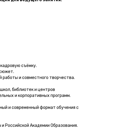
окадровую съёмку.
 сюжет.
й работы и совместного творчества.
школ, библиотек и центров
ельных и корпоративных программ.
ьный и современный формат обучения с
 и Российской Академии Образования.