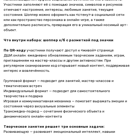
Участники заполняют её с помощью значков, символов и рисунков:
отмечают настроение, интересы, любимые занятия, текущие
состояния. Шоппер можно оформить как «стену» в социальной сети
или как пространство персонажа в онлайн-игре, а также
дополнительно расписать, превращая его в уникальный носимый арт-
объект.
Что внутри набора:
шоппер х/б с разметкой под значки
По QR-коду
участники получают доступ к «живой» странице
ДШИ.онлайн: ежедневно обновляемым творческим заданиям, играм,
приглашениям на мастер-классы и другим активностям. При
регулярном сканировании код открывает новый контент, поддерживая
интерес и вовлечённость.
Групповой формат — подходит для занятий, мастер-классов и
тематических встреч
Индивидуальный формат — подходит для самостоятельного
творчества и подарка
Игровая и коммуникативная механика — помогает выражать эмоции и
состояния через визуальные элементы
Трансмедиа-подход — сочетание физического объекта и
динамического онлайн-контента
Творческое занятие решает три основные задачи:
Развивающую — развивает эмоциональный интеллект, навыки