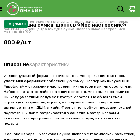
Каталог
/
Трансмедиа комплексы для индивидуальных и групповых
Трансмедиа сумка-шоппер «Моё настроение»
ПОД ЗАКАЗ
занятий
/
Дизайн
/
Трансмедиа сумка-шоппер «Моё настроение»
Арт.
мр-шп-001
800 ₽/шт.
Описание
Характеристики
Индивидуальный формат творческого самовыражения, в котором
участники оформляют собственную сумку-шоппер как визуальный
«профиль» — отражение настроения, интересов и личных состояний.
Набор сочетает офлайн-практику с цифровыми возможностями: по
QR-коду участники получают доступ к постоянно обновляемой
странице с заданиями, играми, мастер-классами и творческими
активностями от ДШИ.онлайн. Формат не требует предварительной
подготовки и легко встраивается в занятия, мастер-классы и
тематические программы. Так же отлично подходит в качестве
подарка.
В основе набора — хлопковая сумка-шоппер с графической разметкой,
напоминающей интерфейс социальной сети или личного кабинета.