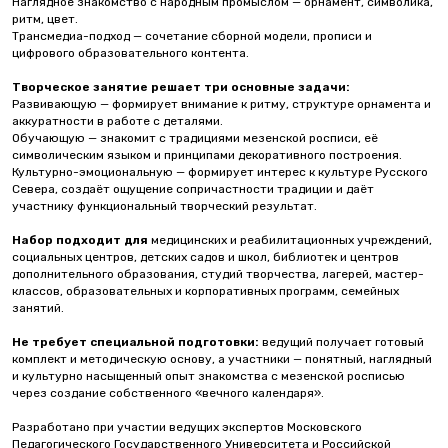
Наглядное знакомство с народным промыслом — орнамент, символика,
ритм, цвет.
Трансмедиа-подход — сочетание сборной модели, прописи и
цифрового образовательного контента.
Творческое занятие решает три основные задачи:
Развивающую — формирует внимание к ритму, структуре орнамента и
аккуратности в работе с деталями.
Обучающую — знакомит с традициями мезенской росписи, её
символическим языком и принципами декоративного построения.
Культурно-эмоциональную — формирует интерес к культуре Русского
Севера, создаёт ощущение сопричастности традиции и даёт
участнику функциональный творческий результат.
Набор подходит для
медицинских и реабилитационных учреждений,
социальных центров, детских садов и школ, библиотек и центров
дополнительного образования, студий творчества, лагерей, мастер-
классов, образовательных и корпоративных программ, семейных
занятий.
Не требует специальной подготовки:
ведущий получает готовый
комплект и методическую основу, а участники — понятный, наглядный
и культурно насыщенный опыт знакомства с мезенской росписью
через создание собственного «вечного календаря».
Разработано при участии ведущих экспертов Московского
Педагогического Государственного Университета и Российской