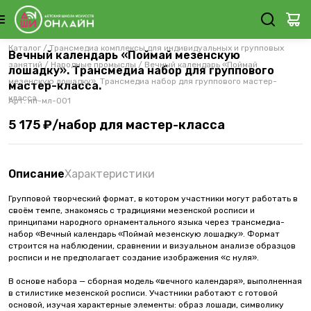
Каталог
/
Трансмедиа комплексы для индивидуальных и групповых
Вечный календарь «Поймай мезенскую
занятий
/
Народные промыслы
/
Вечный календарь «Поймай
лошадку». Трансмедиа набор для группового
мезенскую лошадку». Трансмедиа набор для группового мастер-
мастер-класса.
класса.
Арт.
нп-мл-001
5 175 ₽/набор для мастер-класса
Описание
Характеристики
Групповой творческий формат, в котором участники могут работать в
своём темпе, знакомясь с традициями мезенской росписи и
принципами народного орнаментального языка через трансмедиа-
набор «Вечный календарь «Поймай мезенскую лошадку». Формат
строится на наблюдении, сравнении и визуальном анализе образцов
росписи и не предполагает создание изображения «с нуля».
В основе набора — сборная модель «вечного календаря», выполненная
в стилистике мезенской росписи. Участники работают с готовой
основой, изучая характерные элементы: образ лошади, символику