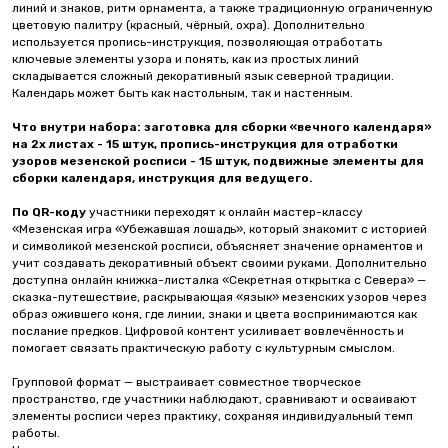
линий и знаков, ритм орнамента, а также традиционную ограниченную
цветовую палитру (красный, чёрный, охра). Дополнительно
используется пропись-инструкция, позволяющая отработать
ключевые элементы узора и понять, как из простых линий
складывается сложный декоративный язык северной традиции.
Календарь может быть как настольным, так и настенным.
Что внутри набора: заготовка для сборки «вечного календаря»
на 2х листах - 15 штук, пропись-инструкция для отработки
узоров мезенской росписи - 15 штук, подвижные элементы для
сборки календаря, инструкция для ведущего.
По QR-коду
участники переходят к онлайн мастер-классу
«Мезенская игра «Убежавшая лошадь», который знакомит с историей
и символикой мезенской росписи, объясняет значение орнаментов и
учит создавать декоративный объект своими руками. Дополнительно
доступна онлайн книжка-листалка «Секретная открытка с Севера» —
сказка-путешествие, раскрывающая «язык» мезенских узоров через
образ ожившего коня, где линии, знаки и цвета воспринимаются как
послание предков. Цифровой контент усиливает вовлечённость и
помогает связать практическую работу с культурным смыслом.
Групповой формат — выстраивает совместное творческое
пространство, где участники наблюдают, сравнивают и осваивают
элементы росписи через практику, сохраняя индивидуальный темп
работы.