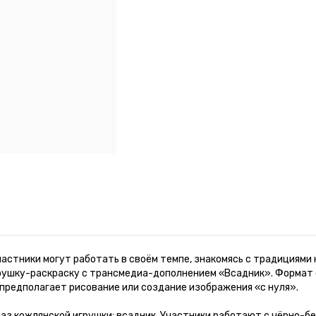
частники могут работать в своём темпе, знакомясь с традициями
рушку-раскраску с трансмедиа-дополнением «Всадник». Формат 
 предполагает рисование или создание изображения «с нуля».
раз кожлянской игрушки: всадник. Участники работают с чёрно-