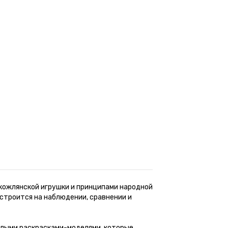
 кожлянской игрушки и принципами народной
строится на наблюдении, сравнении и
белыми раскрасками-моделями, которые