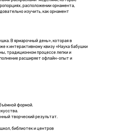
ропорциях, расположении орнамента,
довательно изучить, как орнамент
ка. В ярмарочный день», которая в
кже к интерактивному квизу «Наука бабушки
ны, традиционном процессе лепки и
дополнение расширяет офлайн-опыт и
объёмной формой.
скусства.
енный творческий результат.
школ, библиотек и центров