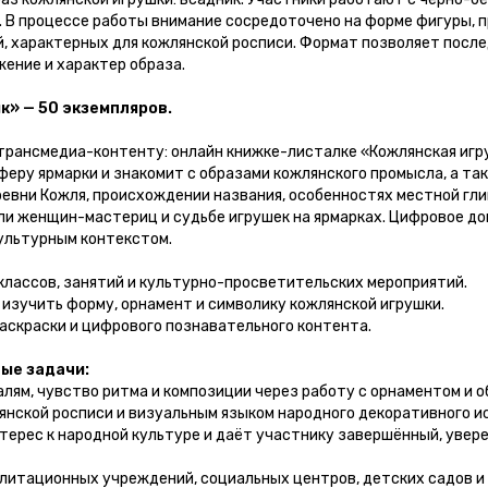
 В процессе работы внимание сосредоточено на форме фигуры, п
, характерных для кожлянской росписи. Формат позволяет после
ение и характер образа.
» — 50 экземпляров.
трансмедиа-контенту: онлайн книжке-листалке «Кожлянская игруш
ру ярмарки и знакомит с образами кожлянского промысла, а та
ревни Кожля, происхождении названия, особенностях местной гли
оли женщин-мастериц и судьбе игрушек на ярмарках. Цифровое 
культурным контекстом.
классов, занятий и культурно-просветительских мероприятий.
 изучить форму, орнамент и символику кожлянской игрушки.
скраски и цифрового познавательного контента.
ые задачи:
ям, чувство ритма и композиции через работу с орнаментом и 
нской росписи и визуальным языком народного декоративного и
ерес к народной культуре и даёт участнику завершённый, увер
литационных учреждений, социальных центров, детских садов и 