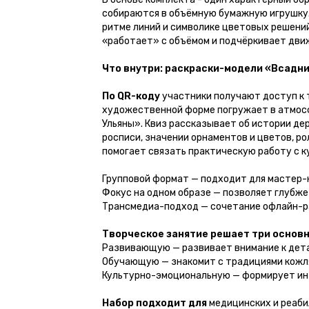
собираются в объёмную бумажную игрушку.
ритме линий и символике цветовых решений
«работает» с объёмом и подчёркивает движ
Что внутри:
раскраски-модели «Всадник
По QR-коду
участники получают доступ к 
художественной форме погружает в атмосфе
Ульяны». Квиз рассказывает об истории де
росписи, значении орнаментов и цветов, р
помогает связать практическую работу с 
Групповой формат — подходит для мастер-
Фокус на одном образе — позволяет глубже
Трансмедиа-подход — сочетание офлайн-ра
Творческое занятие решает три основн
Развивающую — развивает внимание к детал
Обучающую — знакомит с традициями кожля
Культурно-эмоциональную — формирует инт
Набор подходит для
медицинских и реаби