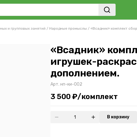
ных и групповых занятий
/
Народные промыслы
/
«Всадник» комплект сбор
«Всадник» компл
игрушек-раскрас
дополнением.
Арт.
нп-ки-002
3 500 ₽/комплект
В корзину