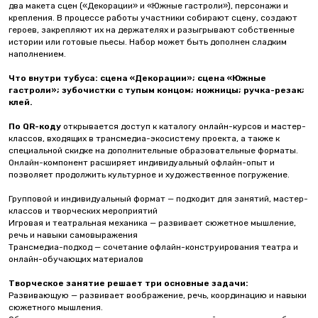
два макета сцен («Декорации» и «Южные гастроли»), персонажи и
крепления. В процессе работы участники собирают сцену, создают
героев, закрепляют их на держателях и разыгрывают собственные
истории или готовые пьесы. Набор может быть дополнен сладким
наполнением.
Что внутри тубуса: сцена «Декорации»; сцена «Южные
гастроли»; зубочистки с тупым концом; ножницы; ручка-резак;
клей.
По QR-коду
открывается доступ к каталогу онлайн-курсов и мастер-
классов, входящих в трансмедиа-экосистему проекта, а также к
специальной скидке на дополнительные образовательные форматы.
Онлайн-компонент расширяет индивидуальный офлайн-опыт и
позволяет продолжить культурное и художественное погружение.
Групповой и индивидуальный формат — подходит для занятий, мастер-
классов и творческих мероприятий
Игровая и театральная механика — развивает сюжетное мышление,
речь и навыки самовыражения
Трансмедиа-подход — сочетание офлайн-конструирования театра и
онлайн-обучающих материалов
Творческое занятие решает три основные задачи:
Развивающую — развивает воображение, речь, координацию и навыки
сюжетного мышления.