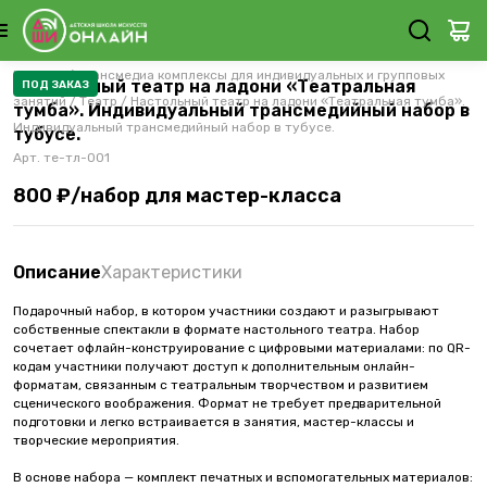
Каталог
/
Трансмедиа комплексы для индивидуальных и групповых
Настольный театр на ладони «Театральная
ПОД ЗАКАЗ
занятий
/
Театр
/
Настольный театр на ладони «Театральная тумба».
тумба». Индивидуальный трансмедийный набор в
Индивидуальный трансмедийный набор в тубусе.
тубусе.
Арт.
те-тл-001
800 ₽/набор для мастер-класса
Описание
Характеристики
Подарочный набор, в котором участники создают и разыгрывают
собственные спектакли в формате настольного театра. Набор
сочетает офлайн-конструирование с цифровыми материалами: по QR-
кодам участники получают доступ к дополнительным онлайн-
форматам, связанным с театральным творчеством и развитием
сценического воображения. Формат не требует предварительной
подготовки и легко встраивается в занятия, мастер-классы и
творческие мероприятия.
В основе набора — комплект печатных и вспомогательных материалов: