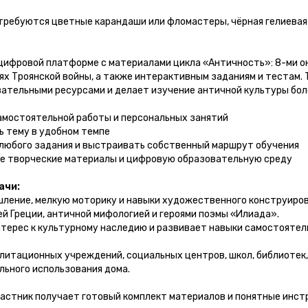
требуются цветные карандаши или фломастеры, чёрная гелиевая 
цифровой платформе с материалами цикла «Античность»: 8-ми о
оях Троянской войны, а также интерактивным заданиям и тестам
ательными ресурсами и делает изучение античной культуры бол
амостоятельной работы и персональных занятий
ь тему в удобном темпе
 любого задания и выстраивать собственный маршрут обучения
е творческие материалы и цифровую образовательную среду
ачи:
ение, мелкую моторику и навыки художественного конструиров
й Греции, античной мифологией и героями поэмы «Илиада».
ерес к культурному наследию и развивает навыки самостоятел
литационных учреждений, социальных центров, школ, библиотек,
льного использования дома.
астник получает готовый комплект материалов и понятные инст