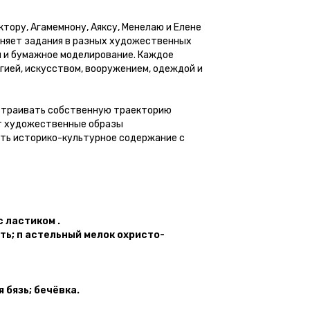
ктору, Агамемнону, Аяксу, Менелаю и Елене
олняет задания в разных художественных
ни и бумажное моделирование. Каждое
гией, искусством, вооружением, одеждой и
ыстраивать собственную траекторию
ет художественные образы
ить историко-культурное содержание с
с ластиком .
сть; п астельный мелок охристо-
я бязь; бечёвка.