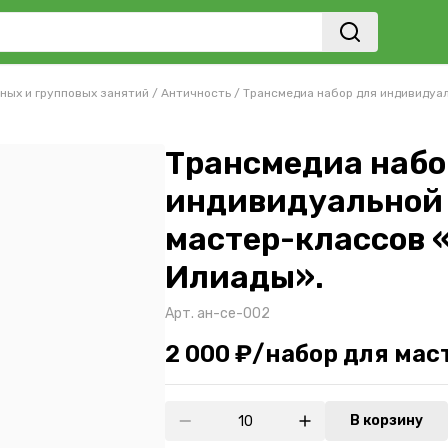
ных и групповых занятий
/
Античность
/
Трансмедиа набор для индивидуал
Трансмедиа набо
индивидуальной 
мастер-классов 
Илиады».
Арт.
ан-се-002
2 000 ₽/набор для мас
В корзину