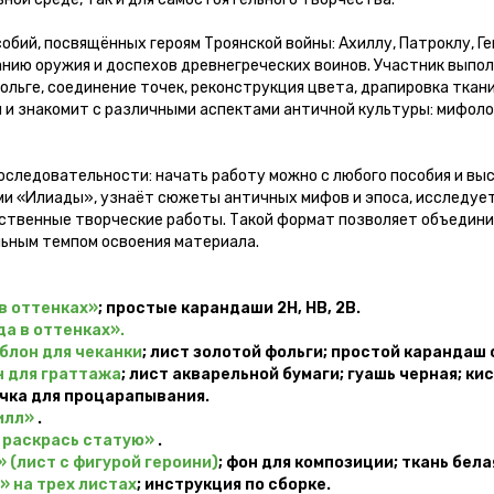
обий, посвящённых героям Троянской войны: Ахиллу, Патроклу, Ге
анию оружия и доспехов древнегреческих воинов. Участник вып
фольге, соединение точек, реконструкция цвета, драпировка тка
 и знакомит с различными аспектами античной культуры: мифоло
последовательности: начать работу можно с любого пособия и в
ями «Илиады», узнаёт сюжеты античных мифов и эпоса, исследу
бственные творческие работы. Такой формат позволяет объедин
ьным темпом освоения материала.
в оттенках»
; простые карандаши 2H, HB, 2B.
а в оттенках».
блон для чеканки
; лист золотой фольги; простой карандаш 
н для граттажа
; лист акварельной бумаги; гуашь черная; ки
чка для процарапывания.
илл»
.
 раскрась статую»
.
 (лист с фигурой героини)
; фон для композиции; ткань бела
 на трех листах
; инструкция по сборке.