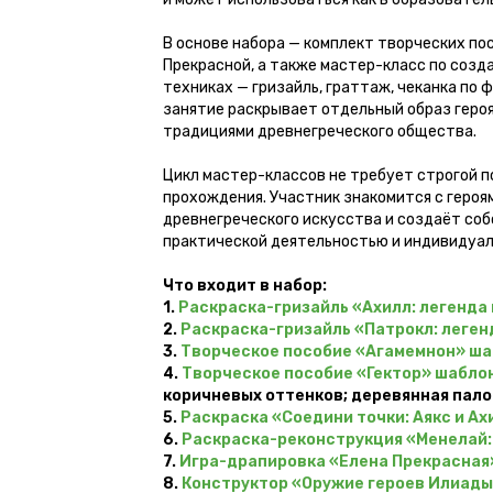
В основе набора — комплект творческих пос
Прекрасной, а также мастер-класс по созд
техниках — гризайль, граттаж, чеканка по 
занятие раскрывает отдельный образ героя
традициями древнегреческого общества.
Цикл мастер-классов не требует строгой 
прохождения. Участник знакомится с геро
древнегреческого искусства и создаёт со
практической деятельностью и индивидуал
Что входит в набор:
1.
Раскраска-гризайль «Ахилл: легенда 
2.
Раскраска-гризайль «Патрокл: легенд
3.
Творческое пособие «Агамемнон» ша
4.
Творческое пособие «Гектор» шабло
коричневых оттенков; деревянная пало
5.
Раскраска «Соедини точки: Аякс и Ах
6.
Раскраска-реконструкция «Менелай:
7.
Игра-драпировка «Елена Прекрасная»
8.
Конструктор «Оружие героев Илиады»