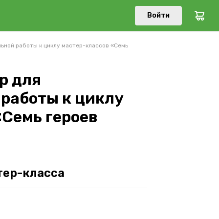
Войти
ьной работы к циклу мастер-классов «Семь
р для
работы к циклу
«Семь героев
тер-класса