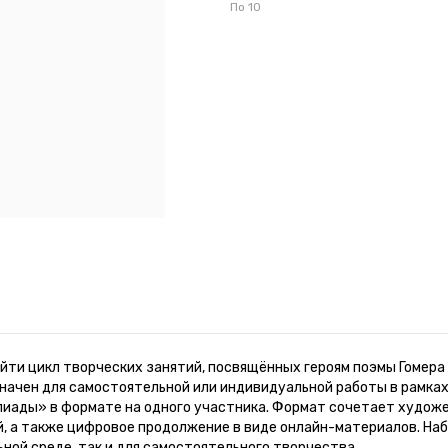
По
10
ти цикл творческих занятий, посвящённых героям поэмы Гомера 
начен для самостоятельной или индивидуальной работы в рамках
лиады» в формате на одного участника. Формат сочетает художе
, а также цифровое продолжение в виде онлайн-материалов. На
ной среде, так и для самостоятельного творчества.