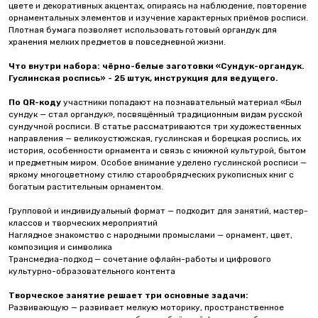
цвете и декоративных акцентах, опираясь на наблюдение, повторение
орнаментальных элементов и изучение характерных приёмов росписи.
Плотная бумага позволяет использовать готовый органдук для
хранения мелких предметов в повседневной жизни.
Что внутри набора:
чёрно-белые заготовки «Сундук-органдук.
Гуслинская роспись» - 25 штук, инструкция для ведущего.
По QR-коду
участники попадают на познавательный материал «Был
сундук — стал органдук», посвящённый традиционным видам русской
сундучной росписи. В статье рассматриваются три художественных
направления — великоустюжская, гуслинская и борецкая роспись, их
история, особенности орнамента и связь с книжной культурой, бытом
и предметным миром. Особое внимание уделено гуслинской росписи —
яркому многоцветному стилю старообрядческих рукописных книг с
богатым растительным орнаментом.
Групповой и индивидуальный формат — подходит для занятий, мастер-
классов и творческих мероприятий
Наглядное знакомство с народными промыслами — орнамент, цвет,
композиция и символика
Трансмедиа-подход — сочетание офлайн-работы и цифрового
культурно-образовательного контента
Творческое занятие решает три основные задачи:
Развивающую — развивает мелкую моторику, пространственное