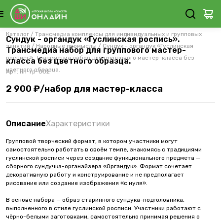
Каталог
/
Трансмедиа комплексы для индивидуальных и групповых
Сундук - органдук «Гуслинская роспись».
занятий
/
Народные промыслы
/
Сундук - органдук «Гуслинская
Трансмедиа набор для группового мастер-
роспись». Трансмедиа набор для группового мастер-класса без
класса без цветного образца.
цветного образца.
Арт.
нп-гр-002
2 900 ₽/набор для мастер-класса
Описание
Характеристики
Групповой творческий формат, в котором участники могут
самостоятельно работать в своём темпе, знакомясь с традициями
гуслинской росписи через создание функционального предмета —
сборного сундучка-органайзера «Органдук». Формат сочетает
декоративную работу и конструирование и не предполагает
рисование или создание изображения «с нуля».
В основе набора — образ старинного сундука-подголовника,
выполненного в стиле гуслинской росписи. Участники работают с
чёрно-белыми заготовками, самостоятельно принимая решения о