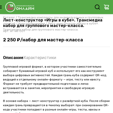
Каталог
/
Трансмедиа комплексы для индивидуальных и групповых
Лист-конструктор «Игры в кубе». Трансмедиа
занятий
/
Конструирование
/
Лист-конструктор «Игры в кубе».
набор для группового мастер-класса.
Трансмедиа набор для группового мастер-класса.
Арт.
иг-ик-001
2 250 ₽/набор для мастер-класса
Описание
Характеристики
Групповой игровой формат, в котором участники самостоятельно
собирают бумажный игровой куб и используют его как инструмент
выбора цифровых активностей. Каждая грань куба содержит QR-код,
ведущий к отдельному онлайн-формату — игре, тесту или квесту.
Формат не требует предварительной подготовки и легко
встраивается в занятия, мероприятия и свободную игровую
деятельность.
В основе набора — лист-конструктор с развёрткой куба. После сборки
каждая грань превращается в «кнопку выбора»: при сканировании QR-
кода участники попадают в разные онлайн-игры, тесты, квизы и