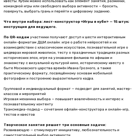
квесты. Кубик можно использовать как элемент занятия, разминки,
командной игры или свободного выбора активности — бросить,
повернуть, выбрать грань и перейти к цифровому заданию.
Что внутри набора:
лист-конструктор «Игры в кубе» — 15 штук;
инструкция для ведущего.
По QR-кодам
участники получают доступ к шести интерактивным
онлайн-форматам ДШИ.онлайн: игре о работе нейросетей и их
взаимодействии с классическим искусством, познавательной игре о
шедеврах мировой живописи, тесту о праздничных традициях разных
исторических эпох, игре на узнавание фильмов по афишам и
знакомству с визуальной культурой кино, историческому квесту о
быте Московского царства времён Ивана Грозного, а также
практическому формату, посвящённому основам мобильной
фотографии и построению выразительного кадра.
Групповой и индивидуальный формат — подходит для занятий, мастер-
классов и мероприятий
Игровая механика выбора — повышает вовлечённость и интерес к
познавательному контенту
Трансмедиа-подход — сочетание офлайн-конструктора и онлайн-игр,
тестов и квестов
Творческое занятие решает три основные задачи:
Развивающую — стимулирует инициативу, любознательность и
самостоятельный выбор активности.