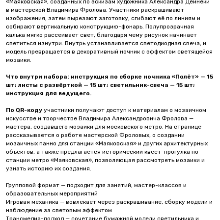
«Маяковская», созданных по эскизам художника Александра Дейнеки
в мастерской Владимира Фролова. Участники раскрашивают
изображения, затем вырезают заготовку, сгибают её по линиям и
собирают вертикальную конструкцию-фонарь. Полупрозрачная
калька мягко рассеивает свет, благодаря чему рисунок начинает
светиться изнутри. Внутрь устанавливается светодиодная свеча, и
модель превращается в декоративный ночник с эффектом светящейся
мозаики.
Что внутри набора:
инструкция по сборке ночника «Полёт» — 15
шт; листы с развёрткой — 15 шт; светильник-свеча — 15 шт;
инструкция для ведущего.
По QR-коду
участники получают доступ к материалам о мозаичном
искусстве и творчестве Владимира Александровича Фролова —
мастера, создавшего мозаики для московского метро. На странице
рассказывается о работе мастерской Фроловых, о создании
мозаичных панно для станции «Маяковская» и других архитектурных
объектов, а также предлагается исторический квест-прогулка по
станции метро «Маяковская», позволяющая рассмотреть мозаики и
узнать историю их создания.
Групповой формат — подходит для занятий, мастер-классов и
образовательных мероприятий
Игровая механика — вовлекает через раскрашивание, сборку модели и
наблюдение за световым эффектом
Трансмедиа-подход — сочетание бумажной модели светильника и