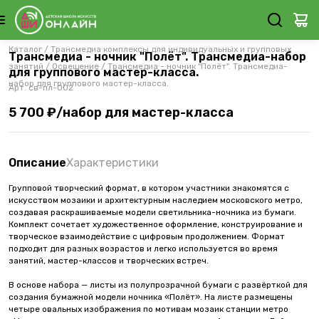
Каталог
/
Трансмедиа комплексы для индивидуальных и групповых
Трансмедиа - ночник "Полёт". Трансмедиа-набор
занятий
/
Освещение
/
Трансмедиа - ночник "Полёт". Трансмедиа-
для группового мастер-класса.
набор для группового мастер-класса.
Арт.
св-пл-002
5 700 ₽/набор для мастер-класса
Описание
Характеристики
Групповой творческий формат, в котором участники знакомятся с
искусством мозаики и архитектурным наследием московского метро,
создавая раскрашиваемые модели светильника-ночника из бумаги.
Комплект сочетает художественное оформление, конструирование и
творческое взаимодействие с цифровым продолжением. Формат
подходит для разных возрастов и легко используется во время
занятий, мастер-классов и творческих встреч.
В основе набора — листы из полупрозрачной бумаги с развёрткой для
создания бумажной модели ночника «Полёт». На листе размещены
четыре овальных изображения по мотивам мозаик станции метро