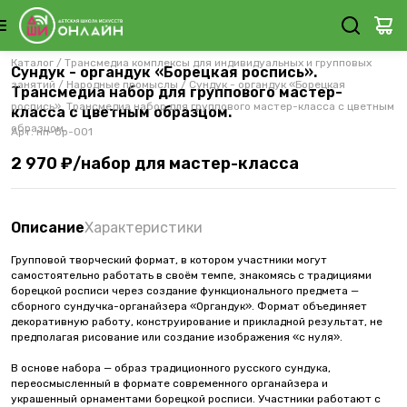
Каталог
/
Трансмедиа комплексы для индивидуальных и групповых
Сундук - органдук «Борецкая роспись».
занятий
/
Народные промыслы
/
Сундук - органдук «Борецкая
Трансмедиа набор для группового мастер-
роспись». Трансмедиа набор для группового мастер-класса с цветным
класса с цветным образцом.
образцом.
Арт.
нп-бр-001
2 970 ₽/набор для мастер-класса
Описание
Характеристики
Групповой творческий формат, в котором участники могут
самостоятельно работать в своём темпе, знакомясь с традициями
борецкой росписи через создание функционального предмета —
сборного сундучка-органайзера «Органдук». Формат объединяет
декоративную работу, конструирование и прикладной результат, не
предполагая рисование или создание изображения «с нуля».
В основе набора — образ традиционного русского сундука,
переосмысленный в формате современного органайзера и
украшенный орнаментами борецкой росписи. Участники работают с