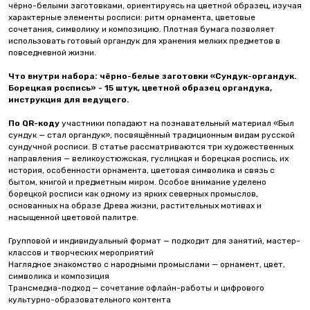
чёрно-белыми заготовками, ориентируясь на цветной образец, изучая
характерные элементы росписи: ритм орнамента, цветовые
сочетания, символику и композицию. Плотная бумага позволяет
использовать готовый органдук для хранения мелких предметов в
повседневной жизни.
Что внутри набора: чёрно-белые заготовки «Сундук-органдук.
Борецкая роспись» - 15 штук, цветной образец органдука,
инструкция для ведущего.
По QR-коду
участники попадают на познавательный материал «Был
сундук — стал органдук», посвящённый традиционным видам русской
сундучной росписи. В статье рассматриваются три художественных
направления — великоустюжская, гуслицкая и борецкая роспись, их
история, особенности орнамента, цветовая символика и связь с
бытом, книгой и предметным миром. Особое внимание уделено
борецкой росписи как одному из ярких северных промыслов,
основанных на образе Древа жизни, растительных мотивах и
насыщенной цветовой палитре.
Групповой и индивидуальный формат — подходит для занятий, мастер-
классов и творческих мероприятий
Наглядное знакомство с народными промыслами — орнамент, цвет,
символика и композиция
Трансмедиа-подход — сочетание офлайн-работы и цифрового
культурно-образовательного контента