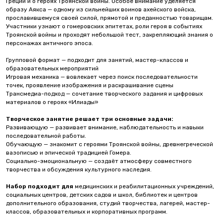
Греции и о героях Троянской войны. Особое внимание уделяется
образу Аякса — одному из сильнейших воинов ахейского войска,
прославившемуся своей силой, прямотой и преданностью товарищам.
Участники узнают о гомеровских эпитетах, роли героя в событиях
Троянской войны и проходят небольшой тест, закрепляющий знания о
персонажах античного эпоса.
Групповой формат — подходит для занятий, мастер-классов и
образовательных мероприятий
Игровая механика — вовлекает через поиск последовательности
точек, проявление изображения и раскрашивание сцены
Трансмедиа-подход — сочетание творческого задания и цифровых
материалов о героях «Илиады»
Творческое занятие решает три основные задачи:
Развивающую — развивает внимание, наблюдательность и навыки
последовательной работы.
Обучающую — знакомит с героями Троянской войны, древнегреческой
вазописью и эпической традицией Гомера.
Социально-эмоциональную — создаёт атмосферу совместного
творчества и обсуждения культурного наследия.
Набор подходит для
медицинских и реабилитационных учреждений,
социальных центров, детских садов и школ, библиотек и центров
дополнительного образования, студий творчества, лагерей, мастер-
классов, образовательных и корпоративных программ.