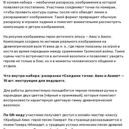
В основе набора — необычная раскраска, изображение в которой
появляется постепенно. Участники соединяют точки по номерам,
чтобы проявить контуры сцены, после чего обводят линии и
раскрашивают изображение. Такой формат превращает обычную
раскраску в игровое задание и помогает внимательнее рассмотреть
композицию и детали изображения.
На рисунке изображены герои античного эпоса — Аякс и Ахилл.
Композиция создана по мотивам реального изображения на
древнегреческой вазе VI века до н. э., где герои показаны за игрой в
кости во время передышки между сражениями Троянской войны. Такие
сцены часто встречаются в античной вазописи и позволяют увидеть
героев не только в бою, но и в моменты человеческого общения и
отдыха.
Что внутри набора: раскраска «Соедини точки: Аякс и Ахилл» —
15 шт; инструкция для ведущего.
Для работы дополнительно понадобятся черная гелиевая ручка и
карандаши двух цветов (чёрный и оранжевый), которые помогают
воспроизвести характерную цветовую гамму древнегреческой
вазописи.
По QR-коду
участники получают доступ к онлайн-мастер-классу
«Храбрый Аякс: герой песен Гомера». На странице рассказывается о
поэме Гомера «Илиада», о традиции устных эпических песен древней