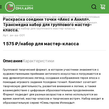
Каталог
/
Трансмедиа комплексы для индивидуальных и групповых
Раскраска соедини точки «Аякс и Ахилл».
занятий
/
Античность
/
Раскраска соедини точки «Аякс и Ахилл».
Трансмедиа набор для группового мастер-
Трансмедиа набор для группового мастер-класса.
класса.
Арт.
ан-аа-001
1 575 ₽/набор для мастер-класса
Описание
Характеристики
Групповой творческий формат, в котором участники знакомятся с
художественными приёмами античного искусства и погружаются в
мир древнегреческих легенд, создавая изображение героя эпоса с
помощью игрового задания «соедини точки». Комплект сочетает
творческую деятельность, развитие внимания и логики, а также
взаимодействие с цифровым образовательным продолжением.
Формат подходит для разных возрастов и легко используется во
время занятий, мастер-классов и творческих встреч. Набор входит в
образовательную серию «Семь героев Иллиады».