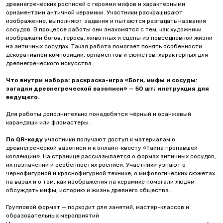
древнегреческих росписей с героями мифов и характерными
орнаментами античной керамики. Участники раскрашивают
изображение, выполняют задания и пытаются разгадать названия
сосудов. В процессе работы они знакомятся с тем, как художники
изображали богов, героев, животных и сцены из повседневной жизни
на античных сосудах. Такая работа помогает понять особенности
декоративной композиции, орнаментов и сюжетов, характерных для
древнегреческого искусства.
Что внутри набора:
раскраска-игра «Боги, мифы и сосуды:
загадки древнегреческой вазописи» — 50 шт; инструкция для
ведущего.
Для работы дополнительно понадобятся чёрный и оранжевый
карандаши или фломастеры.
По QR-коду
участники получают доступ к материалам о
древнегреческой вазописи и к онлайн-квесту «Тайна пропавшей
коллекции». На странице рассказывается о формах античных сосудов,
их назначении и особенностях росписи. Участники узнают о
чернофигурной и краснофигурной технике, о мифологических сюжетах
на вазах и о том, как изображения на керамике помогали людям
обсуждать мифы, историю и жизнь древнего общества.
Групповой формат — подходит для занятий, мастер-классов и
образовательных мероприятий