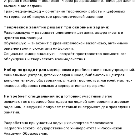
Игровая механика — вовлекает через раскрашивание, поиск деталей и
выполнение заданий
Трансмедиа-подход — сочетание творческой работы и цифровых
материалов об искусстве древнегреческой вазописи
Творческое занятие решает три основные задачи:
Развивающую — развивает внимание к деталям, аккуратность и
чувство композиции.
Обучающую — знакомит с древнегреческой вазописью, античными
орнаментами и сюжетами мифологии.
Социально-эмоциональную — создаёт пространство совместного
обсуждения и творческого взаимодействия.
Набор подходит для
медицинских и реабилитационных учреждений,
социальных центров, детских садов и школ, библиотек и центров
дополнительного образования, студий творчества, лагерей, мастер-
классов, образовательных и корпоративных программ.
Не требует специальной подготовки:
участники легко
включаются в процесс благодаря наглядной композиции и игровым
заданиям, а ведущий получает готовый инструмент для проведения
занятия.
Разработано при участии ведущих экспертов Московского
Педагогического Государственного Университета и Российской
Академии Образования.