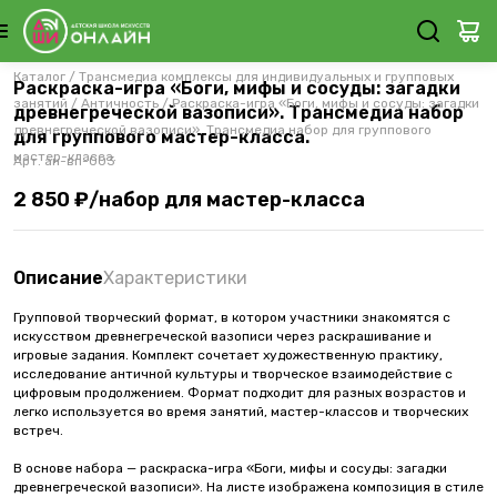
Каталог
/
Трансмедиа комплексы для индивидуальных и групповых
Раскраска-игра «Боги, мифы и сосуды: загадки
занятий
/
Античность
/
Раскраска-игра «Боги, мифы и сосуды: загадки
древнегреческой вазописи». Трансмедиа набор
древнегреческой вазописи». Трансмедиа набор для группового
для группового мастер-класса.
мастер-класса.
Арт.
ан-вп-003
2 850 ₽/набор для мастер-класса
Описание
Характеристики
Групповой творческий формат, в котором участники знакомятся с
искусством древнегреческой вазописи через раскрашивание и
игровые задания. Комплект сочетает художественную практику,
исследование античной культуры и творческое взаимодействие с
цифровым продолжением. Формат подходит для разных возрастов и
легко используется во время занятий, мастер-классов и творческих
встреч.
В основе набора — раскраска-игра «Боги, мифы и сосуды: загадки
древнегреческой вазописи». На листе изображена композиция в стиле