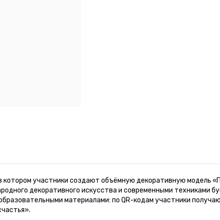
 в котором участники создают объёмную декоративную модель «П
народного декоративного искусства и современными техниками б
образовательными материалами: по QR-кодам участники получают
счастья».