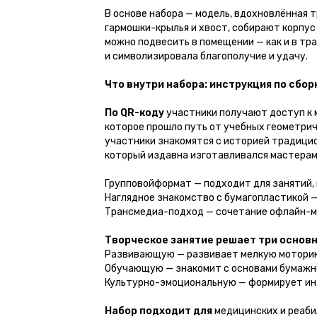
В основе набора — модель, вдохновлённая 
гармошки-крылья и хвост, собирают корпу
можно подвесить в помещении — как и в тр
и символизировала благополучие и удачу.
Что внутри набора: инструкция по сбор
По QR-коду
участники получают доступ к 
которое прошло путь от учебных геометрич
участники знакомятся с историей традицио
который издавна изготавливался мастерами
Групповойформат — подходит для занятий,
Наглядное знакомство с бумагопластикой 
Трансмедиа-подход — сочетание офлайн-м
Творческое занятие решает три основн
Развивающую — развивает мелкую моторик
Обучающую — знакомит с основами бумажно
Культурно-эмоциональную — формирует инт
Набор подходит для
медицинских и реаби