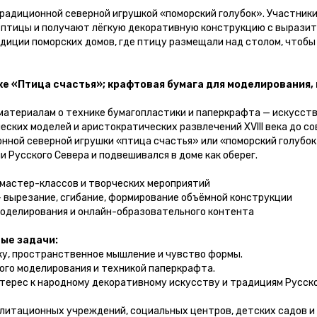
традиционной северной игрушкой «поморский голубок». Участник
с птицы и получают лёгкую декоративную конструкцию с выразит
адиции поморских домов, где птицу размещали над столом, чтобы
ке «Птица счастья»; крафтовая бумага для моделирования,
материалам о технике бумагопластики и паперкрафта — искусств
еских моделей и аристократических развлечений XVIII века до с
нной северной игрушки «птица счастья» или «поморский голубок
 Русского Севера и подвешивался в доме как оберег.
 мастер-классов и творческих мероприятий
— вырезание, сгибание, формирование объёмной конструкции
оделирования и онлайн-образовательного контента
ые задачи:
у, пространственное мышление и чувство формы.
го моделирования и техникой паперкрафта.
ерес к народному декоративному искусству и традициям Русско
литационных учреждений, социальных центров, детских садов и 