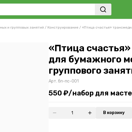
ных и групповых занятий
/
Конструирование
/
«Птица счастья» трансмеди
«Птица счастья»
для бумажного м
группового заня
Арт.
бп-пс-001
550 ₽/набор для маст
В корзину