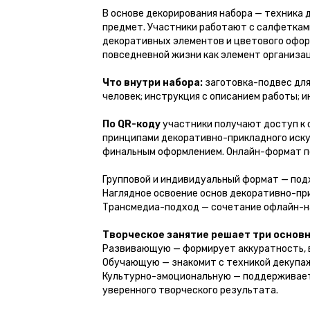
В основе декорирования набора — техника
предмет. Участники работают с салфетками
декоративных элементов и цветового офор
повседневной жизни как элемент организа
Что внутри набора:
заготовка-подвес для 
человек; инструкция с описанием работы; и
По QR-коду
участники получают доступ к 
принципами декоративно-прикладного искус
финальным оформлением. Онлайн-формат по
Групповой и индивидуальный формат — под
Наглядное освоение основ декоративно-при
Трансмедиа-подход — сочетание офлайн-н
Творческое занятие решает три основн
Развивающую — формирует аккуратность, в
Обучающую — знакомит с техникой декупаж
Культурно-эмоциональную — поддерживает 
уверенного творческого результата.