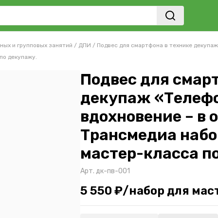
ных и групповых занятий
/
ДПИ
/
Подвес для смартфона в технике декупаж 
по декупажу.
Подвес для смар
декупаж «Телефо
вдохновение – в 
Трансмедиа набо
мастер-класса п
Арт.
дк-пв-001
5 550 ₽/набор для мас