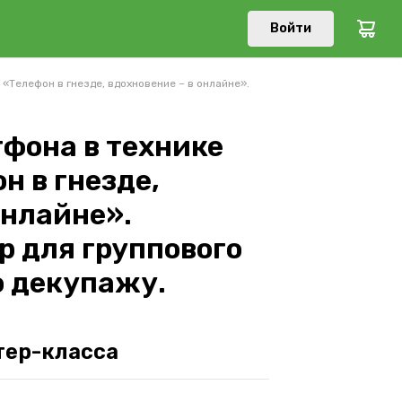
Войти
«Телефон в гнезде, вдохновение – в онлайне».
тфона в технике
н в гнезде,
онлайне».
р для группового
о декупажу.
тер-класса