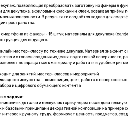
 декупаж, позволяющая преобразовать заготовку из фанеры в фу
 для декупажа, акриловыми красками и клеем, осваивая приёмы 
мления поверхности. В результате создаётся подвес для смартф
ции пространства.
смартфона из фанеры - 15 штук; материалы для декупажа (салфетк
нструкция для ведущего.
онлайн мастер-классу по технике декупаж. Материал знакомит с
ства и этапами создания изделия: подготовкой поверхности, р
зволяет возвращаться к материалу и работать в удобном ритме
ходит для занятий, мастер-классов и мероприятий
кладного искусства — композиция, цвет, работа с поверхностью
абора и цифрового обучающего контента
ые задачи:
нимание к деталям и мелкую моторику через последовательную 
 и базовыми принципами декоративной композиции на примере с
интерес к ручному труду, формирует ценность предметов, созд