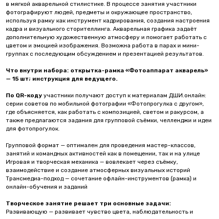
в мягкой акварельной стилистике. В процессе занятия участники
фотографируют людей, предметы и окружающее пространство,
используя рамку как инструмент кадрирования, создания настроения
кадра и визуального сторителлинга. Акварельная графика задаёт
дополнительную художественную атмосферу и помогает работать с
цветом и эмоцией изображения. Возможна работа в парах и мини-
группах с последующим обсуждением и презентацией результатов.
Что внутри набора: открытка-рамка «Фотоаппарат акварель»
— 15 шт; инструкция для ведущего.
По QR-коду
участники получают доступ к материалам ДШИ.онлайн:
серии советов по мобильной фотографии «Фотопрогулка с другом»,
где объясняется, как работать с композицией, светом и ракурсом, а
также предлагаются задания для групповой съёмки, челленджи и идеи
для фотопрогулок.
Групповой формат — оптимален для проведения мастер-классов,
занятий и командных активностей как в помещении, так и на улице
Игровая и творческая механика — вовлекает через съёмку,
взаимодействие и создание атмосферных визуальных историй
Трансмедиа-подход — сочетание офлайн-инструментов (рамка) и
онлайн-обучения и заданий
Творческое занятие решает три основные задачи:
Развивающую — развивает чувство цвета, наблюдательность и