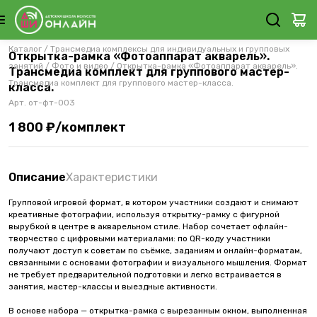
Каталог
/
Трансмедиа комплексы для индивидуальных и групповых
Открытка-рамка «Фотоаппарат акварель».
занятий
/
Фото и видео
/
Открытка-рамка «Фотоаппарат акварель».
Трансмедиа комплект для группового мастер-
Трансмедиа комплект для группового мастер-класса.
класса.
Арт.
от-фт-003
1 800 ₽/комплект
Описание
Характеристики
Групповой игровой формат, в котором участники создают и снимают
креативные фотографии, используя открытку-рамку с фигурной
вырубкой в центре в акварельном стиле. Набор сочетает офлайн-
творчество с цифровыми материалами: по QR-коду участники
получают доступ к советам по съёмке, заданиям и онлайн-форматам,
связанными с основами фотографии и визуального мышления. Формат
не требует предварительной подготовки и легко встраивается в
занятия, мастер-классы и выездные активности.
В основе набора — открытка-рамка с вырезанным окном, выполненная