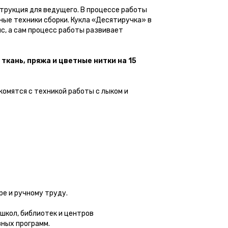
струкция для ведущего. В процессе работы
ые техники сборки. Кукла «Десятиручка» в
с, а сам процесс работы развивает
ткань, пряжа и цветные нитки на 15
комятся с техникой работы с лыком и
е и ручному труду.
школ, библиотек и центров
вных программ.