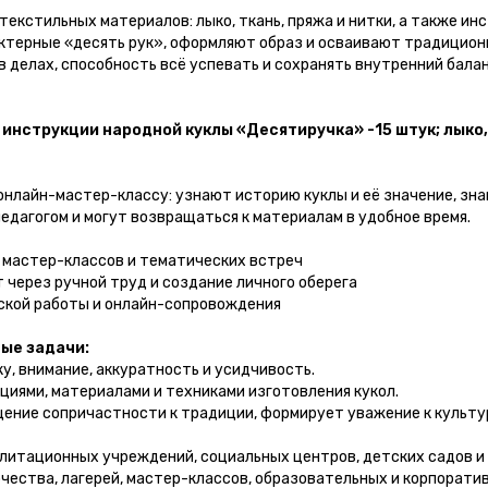
текстильных материалов: лыко, ткань, пряжа и нитки, а также ин
ктерные «десять рук», оформляют образ и осваивают традиционн
 делах, способность всё успевать и сохранять внутренний балан
нструкции народной куклы «Десятиручка» -15 штук; лыко, 
нлайн-мастер-классу: узнают историю куклы и её значение, зна
педагогом и могут возвращаться к материалам в удобное время.
, мастер-классов и тематических встреч
 через ручной труд и создание личного оберега
ской работы и онлайн-сопровождения
ые задачи:
, внимание, аккуратность и усидчивость.
иями, материалами и техниками изготовления кукол.
ние сопричастности к традиции, формирует уважение к культур
литационных учреждений, социальных центров, детских садов и 
чества, лагерей, мастер-классов, образовательных и корпорати