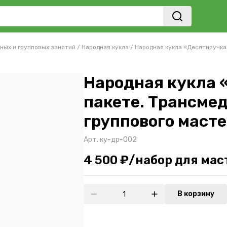
ных и групповых занятий
/
Народная кукла
/
Народная кукла «Десятиручка»
Народная кукла 
пакете. Трансмед
группового масте
Арт.
ку-др-002
4 500 ₽/набор для мас
В корзину