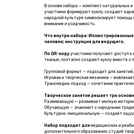
В основе набора — комплект натуральных и 
участники формируют куклу, создают хара
народной культуре символизирует помощь в
внимание и усидчивость.
Что внутри набора: Иллюстрированные и
человек; инструкция для ведущего.
По QR-коду
участники получают доступ к о
тканью, поэтапно создают куклу вместе с 
Групповой формат — подходит для занятий
Игровая и творческая механика — вовлекает
Трансмедиа-подход — сочетание практиче
Творческое занятие решает три основн
Развивающую — развивает мелкую моторику
Обучающую — знакомит с народными традиц
Культурно-эмоциональную — создаёт ощуще
Набор подходит для
медицинских и реаби
дополнительного образования, студий твор