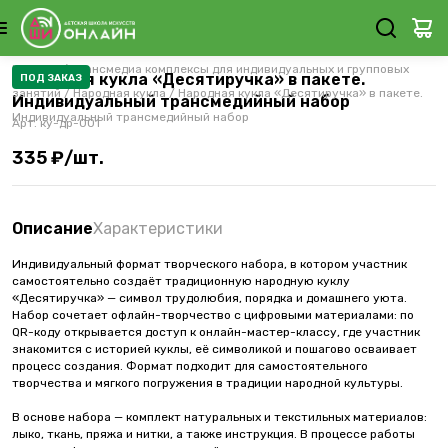
Каталог
/
Трансмедиа комплексы для индивидуальных и групповых
Народная кукла «Десятиручка» в пакете.
ПОД ЗАКАЗ
занятий
/
Народная кукла
/
Народная кукла «Десятиручка» в пакете.
Индивидуальный трансмедийный набор
Индивидуальный трансмедийный набор
Арт.
ку-др-001
335 ₽/шт.
Описание
Характеристики
Индивидуальный формат творческого набора, в котором участник
самостоятельно создаёт традиционную народную куклу
«Десятиручка» — символ трудолюбия, порядка и домашнего уюта.
Набор сочетает офлайн-творчество с цифровыми материалами: по
QR-коду открывается доступ к онлайн-мастер-классу, где участник
знакомится с историей куклы, её символикой и пошагово осваивает
процесс создания. Формат подходит для самостоятельного
творчества и мягкого погружения в традиции народной культуры.
В основе набора — комплект натуральных и текстильных материалов:
лыко, ткань, пряжа и нитки, а также инструкция. В процессе работы