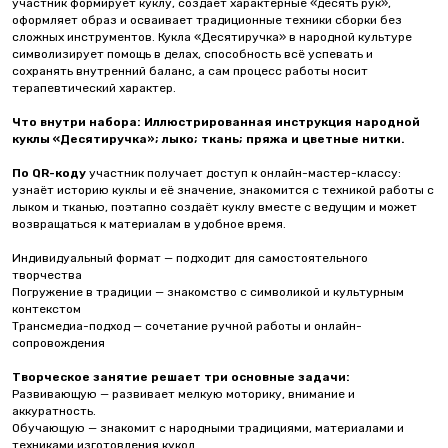
участник формирует куклу, создаёт характерные «десять рук»,
оформляет образ и осваивает традиционные техники сборки без
сложных инструментов. Кукла «Десятиручка» в народной культуре
символизирует помощь в делах, способность всё успевать и
сохранять внутренний баланс, а сам процесс работы носит
терапевтический характер.
Что внутри набора: Иллюстрированная инструкция народной
куклы «Десятиручка»; лыко; ткань; пряжа и цветные нитки.
По QR-коду
участник получает доступ к онлайн-мастер-классу:
узнаёт историю куклы и её значение, знакомится с техникой работы с
лыком и тканью, поэтапно создаёт куклу вместе с ведущим и может
возвращаться к материалам в удобное время.
Индивидуальный формат — подходит для самостоятельного
творчества
Погружение в традиции — знакомство с символикой и культурным
контекстом
Трансмедиа-подход — сочетание ручной работы и онлайн-
сопровождения
Творческое занятие решает три основные задачи:
Развивающую — развивает мелкую моторику, внимание и
аккуратность.
Обучающую — знакомит с народными традициями, материалами и
техниками изготовления кукол.