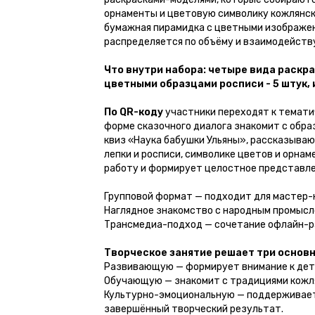
орнаменты и цветовую символику кожлянск
бумажная пирамидка с цветными изображени
распределяется по объёму и взаимодейств
Что внутри набора:
четыре вида раскра
цветными образцами росписи - 5 штук,
По QR-коду
участники переходят к темати
форме сказочного диалога знакомит с обра
квиз «Наука бабушки Ульяны», рассказываю
лепки и росписи, символике цветов и орна
работу и формирует целостное представле
Групповой формат — подходит для мастер-
Наглядное знакомство с народным промысло
Трансмедиа-подход — сочетание офлайн-ра
Творческое занятие решает три основн
Развивающую — формирует внимание к дета
Обучающую — знакомит с традициями кожля
Культурно-эмоциональную — поддерживает 
завершённый творческий результат.