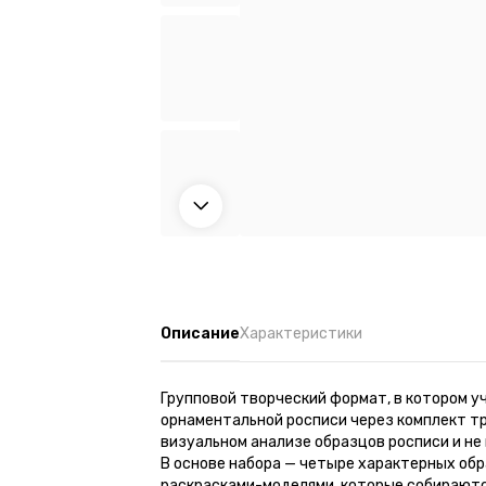
Описание
Характеристики
Групповой творческий формат, в котором у
орнаментальной росписи через комплект т
визуальном анализе образцов росписи и не
В основе набора — четыре характерных обра
раскрасками-моделями, которые собираютс