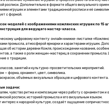
ой росписи. Дополнительно в формате общего визуального орие
ями игрушек и элементами традиционной росписи и её символик
ует с формой.
сок-моделей с изображениями кожлянских игрушек по 15 ш
 инструкция для ведущего мастер-класса.
ческому цифровому контенту: онлайн книжке-листалке «Кожлянск
зами промысла, атмосферой ярмарки и характерами игрушек. Доп
щая об истории деревни Кожля, происхождении названия, особе
ментов, а также о роли женщин-мастериц в сохранении промысла
ние о традиции.
классов, занятий и культурно-просветительских мероприятий.
м — форма, орнамент, цвет, символика.
скрасок, объёмных визуальных образцов и цифрового контента.
ые задачи:
лям, чувство ритма и композиции через работу с орнаментом и 
нской росписи, историей промысла и его визуальным языком.
интерес к народной культуре, создаёт ощущение сопричастнос