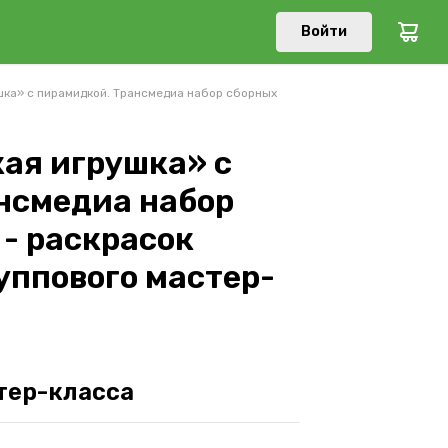
Войти
ка» с пирамидкой. Трансмедиа набор сборных
ая игрушка» с
нсмедиа набор
- раскрасок
уппового мастер-
тер-класса