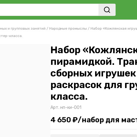
ных и групповых занятий
/
Народные промыслы
/
Набор «Кожлянская игруш
стер-класса.
Набор «Кожлянск
пирамидкой. Тра
сборных игрушек 
раскрасок для гр
класса.
Арт.
нп-ки-001
4 650 ₽/набор для мас