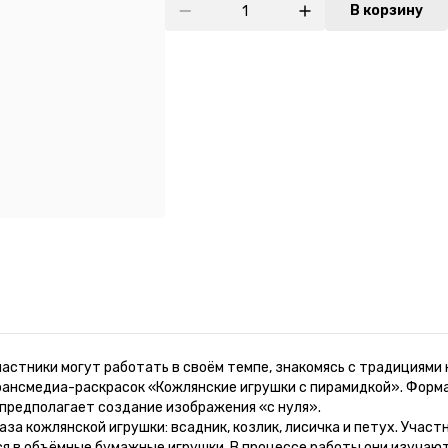
В корзину
частники могут работать в своём темпе, знакомясь с традициями
рансмедиа-раскрасок «Кожлянские игрушки с пирамидкой». Форма
 предполагает создание изображения «с нуля».
за кожлянской игрушки: всадник, козлик, лисичка и петух. Учас
я в объёмные бумажные игрушки. В процессе работы они изучают