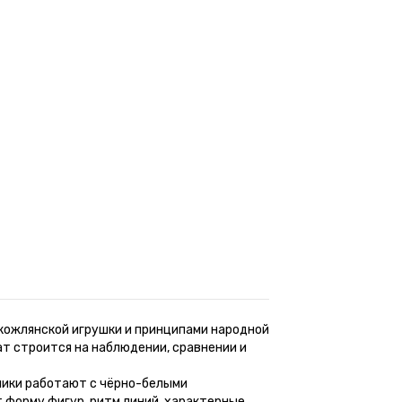
 кожлянской игрушки и принципами народной
т строится на наблюдении, сравнении и
тники работают с чёрно-белыми
 форму фигур, ритм линий, характерные