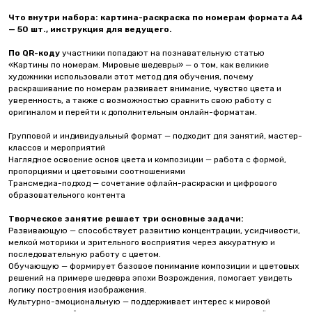
Что внутри набора:
картина-раскраска по номерам формата А4
— 50 шт., инструкция для ведущего.
По QR-коду
участники попадают на познавательную статью
«Картины по номерам. Мировые шедевры» — о том, как великие
художники использовали этот метод для обучения, почему
раскрашивание по номерам развивает внимание, чувство цвета и
уверенность, а также с возможностью сравнить свою работу с
оригиналом и перейти к дополнительным онлайн-форматам.
Групповой и индивидуальный формат — подходит для занятий, мастер-
классов и мероприятий
Наглядное освоение основ цвета и композиции — работа с формой,
пропорциями и цветовыми соотношениями
Трансмедиа-подход — сочетание офлайн-раскраски и цифрового
образовательного контента
Творческое занятие решает три основные задачи:
Развивающую — способствует развитию концентрации, усидчивости,
мелкой моторики и зрительного восприятия через аккуратную и
последовательную работу с цветом.
Обучающую — формирует базовое понимание композиции и цветовых
решений на примере шедевра эпохи Возрождения, помогает увидеть
логику построения изображения.
Культурно-эмоциональную — поддерживает интерес к мировой