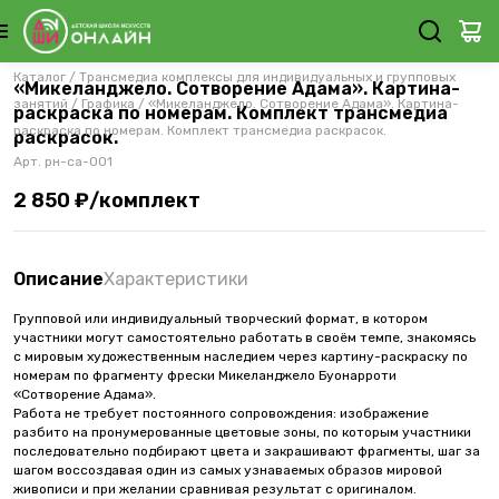
Каталог
/
Трансмедиа комплексы для индивидуальных и групповых
«Микеланджело. Сотворение Адама». Картина-
занятий
/
Графика
/
«Микеланджело. Сотворение Адама». Картина-
раскраска по номерам. Комплект трансмедиа
раскраска по номерам. Комплект трансмедиа раскрасок.
раскрасок.
Арт.
рн-са-001
2 850 ₽/комплект
Описание
Характеристики
Групповой или индивидуальный творческий формат, в котором
участники могут самостоятельно работать в своём темпе, знакомясь
с мировым художественным наследием через картину-раскраску по
номерам по фрагменту фрески Микеланджело Буонарроти
«Сотворение Адама».
Работа не требует постоянного сопровождения: изображение
разбито на пронумерованные цветовые зоны, по которым участники
последовательно подбирают цвета и закрашивают фрагменты, шаг за
шагом воссоздавая один из самых узнаваемых образов мировой
живописи и при желании сравнивая результат с оригиналом.