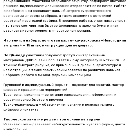
раскрашивания. Участники оформляют открытку, подбирают цветовое
решение, подписывают и при желании отправляют её по почте. Работа
с изображением развивает навык быстрого художественного
восприятия и передачи образа, а также знакомит с эстетикой
советской новогодней графики. В процессе работы, участники узнают,
что такое скетчинг, как быстро фиксировать идею на бумаге и как
развивать насмотренность и чувство композиции.
Что внутри набора:
почтовая карточка-раскраска «Новогодняя
витрина» — 15 штук, инструкция для ведущего.
По QR-коду
участники получают доступ к интерактивным
материалам ДШИ.онлайн: познавательному материалу «Скетчинг» — о
технике быстрого рисунка, её применении в дизайне, архитектуре и
иллюстрации, а также практическим советам по развитию навыков
наброска, работе с линией, формой и композицией.
Групповой и индивидуальный формат — подходит для занятий, мастер-
классов и праздничных мероприятий
Творческая механика — сочетание раскрашивания, оформления и
освоения основ быстрого рисунка
Трансмедиа-подход — объединение практики и познавательного
цифрового контента
Творческое занятие решает три основные задачи:
Развивающую — развивает наблюдательность, чувство формы, цвета
и композиции.