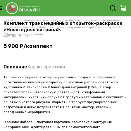
Каталог
/
Трансмедиа комплексы для индивидуальных и групповых
Комплект трансмедийных открыток-раскрасок
занятий
/
Графика
/
Комплект трансмедийных открыток-раскрасок
«Новогодняя витрина».
«Новогодняя витрина».
Арт.
ди-нв-001
5 900 ₽/комплект
Описание
Характеристики
Творческий формат, в котором участники создают и оформляют
собственную почтовую открытку по мотивам работы советского
художника И. Филиппова «Новогодняя витрина» (1965). Набор
сочетает офлайн-творческую деятельность с цифровыми
материалами. Участники получают доступ к материалам о скетчинге и
основах быстрого рисунка. Формат не требует предварительной
подготовки и легко встраивается в занятия, мастер-классы и
праздничные мероприятия.
В основе набора — почтовая карточка-раскраска с контурным
изображением, адаптированным для самостоятельного