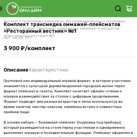
Каталог
/
Трансмедиа комплексы для индивидуальных и групповых
Комплект трансмедиа оммажей-плейсматов
занятий
/
Этикет
/
Комплект трансмедиа оммажей-плейсматов
«Ресторанный вестник» №1
«Ресторанный вестник» №1
Арт.
пм-рв-001
3 900 ₽/комплект
Описание
Характеристики
Групповой или индивидуальный игровой формат, в котором участники
знакомятся с культурой дореволюционной городской жизни через
формат плейсмата-газеты. Комплект сочетает офлайн-чтение и
игровое взаимодействие за столом с цифровым продолжением.
Формат подходит для разных возрастов и легко используется во
время занятий, мастер-классов, семейных встреч и совместных
приёмов пищи.
В основе набора — бумажный плейсмат (подложка под приборы),
который размещается на столе перед участником и одновременно
выполняет игровую и познавательную функцию. Плейсмат оформлен в