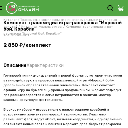
Каталог
/
Трансмедиа комплексы для индивидуальных и групповых
Комплект трансмедиа игра-раскраска "Морской
занятий
/
Интеллектуальные игры
/
Комплект трансмедиа игра-
бой. Корабли"
раскраска "Морской бой. Корабли"
Арт.
иг-мб-001
2 850 ₽/комплект
Описание
Характеристики
Групповой или индивидуальный игровой формат, в котором участники
взаимодействуют в процессе классической игры «Морской бой»,
дополненной образовательными элементами. Комплект сочетает
офлайн-игру на бумаге с цифровым продолжением. Формат подходит
для разных возрастов и легко встраивается в занятия, мастер-
классы и досуговую деятельность.
В основе набора — игровое поле с иллюстрациями кораблей и
встроенными элементами морской терминологии. Участники
размещают флот, ведут «бой», называя координаты, и одновременно
осваивают новые слова и понятия морского дела. Формат раскраски