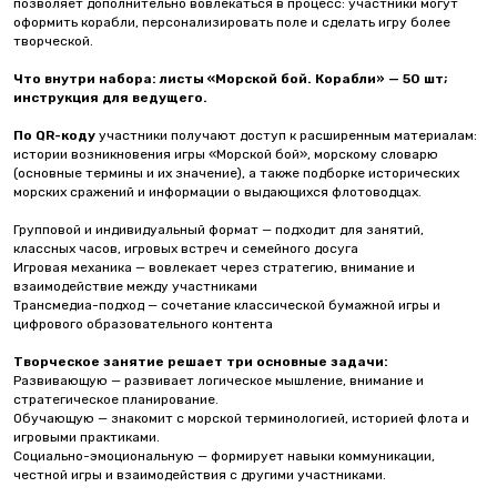
позволяет дополнительно вовлекаться в процесс: участники могут
оформить корабли, персонализировать поле и сделать игру более
творческой.
Что внутри набора:
листы «Морской бой. Корабли» — 50 шт;
инструкция для ведущего.
По QR-коду
участники получают доступ к расширенным материалам:
истории возникновения игры «Морской бой», морскому словарю
(основные термины и их значение), а также подборке исторических
морских сражений и информации о выдающихся флотоводцах.
Групповой и индивидуальный формат — подходит для занятий,
классных часов, игровых встреч и семейного досуга
Игровая механика — вовлекает через стратегию, внимание и
взаимодействие между участниками
Трансмедиа-подход — сочетание классической бумажной игры и
цифрового образовательного контента
Творческое занятие решает три основные задачи:
Развивающую — развивает логическое мышление, внимание и
стратегическое планирование.
Обучающую — знакомит с морской терминологией, историей флота и
игровыми практиками.
Социально-эмоциональную — формирует навыки коммуникации,
честной игры и взаимодействия с другими участниками.