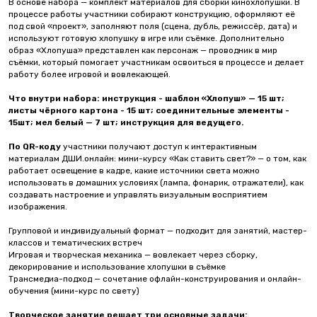
В основе набора — комплект материалов для сборки кинохлопушки. В
процессе работы участники собирают конструкцию, оформляют её
под свой «проект», заполняют поля (сцена, дубль, режиссёр, дата) и
используют готовую хлопушку в игре или съёмке. Дополнительно
образ «Хлопуша» представлен как персонаж — проводник в мир
съёмки, который помогает участникам освоиться в процессе и делает
работу более игровой и вовлекающей.
Что внутри набора: инструкция - шаблон «Хлопуш» — 15 шт;
листы чёрного картона - 15 шт; соединительные элементы -
15шт; мел белый — 7 шт; инструкция для ведущего.
По QR-коду
участники получают доступ к интерактивным
материалам ДШИ.онлайн: мини-курсу «Как ставить свет?» — о том, как
работает освещение в кадре, какие источники света можно
использовать в домашних условиях (лампа, фонарик, отражатели), как
создавать настроение и управлять визуальным восприятием
изображения.
Групповой и индивидуальный формат — подходит для занятий, мастер-
классов и тематических встреч
Игровая и творческая механика — вовлекает через сборку,
декорирование и использование хлопушки в съёмке
Трансмедиа-подход — сочетание офлайн-конструирования и онлайн-
обучения (мини-курс по свету)
Творческое занятие решает три основные задачи: