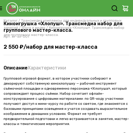
Каталог
/
Трансмедиа комплексы для индивидуальных и групповых
Киноигрушка «Хлопуш». Трансмедиа набор для
занятий
/
Фото и видео
/
Киноигрушка «Хлопуш». Трансмедиа набор
группового мастер-класса.
для группового мастер-класса.
Арт.
иг-хл-001
2 550 ₽/набор для мастер-класса
Описание
Характеристики
Групповой игровой формат, в котором участники собирают и
декорируют собственную кинохлопушку — рабочий инструмент
съёмочной площадки и одновременно персонажа «Хлопуша», который
сопровождает процесс съёмки. Набор сочетает офлайн-
конструирование с цифровыми материалами: по QR-коду участники
получают доступ к мини-курсу по работе со светом, где знакомятся с
базовыми принципами освещения и учатся создавать выразительное
изображение в домашних условиях. Формат не требует
предварительной подготовки и легко встраивается в занятия, мастер-
классы и тематические мероприятия.