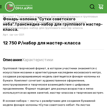
Каталог
/
Трансмедиа комплексы для индивидуальных и групповых
Фонарь-колонна "Сутки советского
занятий
/
Освещение
/
Фонарь-колонна "Сутки советского
неба".Трансмедиа-набор для группового мастер-
неба".Трансмедиа-набор для группового мастер-класса.
класса.
Арт.
св-сн-001
12 750 ₽/набор для мастер-класса
Описание
Характеристики
Групповой творческий формат, в котором участники знакомятся с
искусством мозаики и архитектурным наследием московского метро,
создавая раскрашиваемую модель светящегося фонаря-колонны из
бумаги. Комплект сочетает художественное оформление,
конструирование и творческое взаимодействие с цифровым
продолжением. Формат подходит для разных возрастов и легко
используется во время занятий, мастер-классов и творческих встреч.
В основе набора — листы с развёртками для создания бумажной
модели фонаря-колонны «Сутки советского неба». На листах