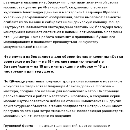
размещены овальные изображения по мотивам знаменитой серии
мозаик станции метро «Маяковская», созданных по эскизам
художника Александра Дейнеки в мастерской Владимира Фролова.
Участники раскрашивают изображения, затем вырезают элементы,
сгибают их по линиям и собирают цилиндрическую колонну-фонарь.
Внутрь устанавливается светодиодный светильник, благодаря чему
конструкция начинает светиться и напоминает мозаичные плафоны
станции метро. Такая работа знакомит с принципами бумажного
моделирования и позволяет прикоснуться к искусству
монументальной мозаики.
Что внутри набора: листы для сборки фонаря-колонны «Сутки
советского неба» — на 15 чел; светильник-пушлайт с
батарейками — на 15 шт; инструкция по сборке — 15 шт;
инструкция для ведущего.
По QR-коду
участники получают доступ к материалам о мозаичном
искусстве и творчестве Владимира Александровича Фролова —
мастера, создавшего мозаики для московского метро. На странице
рассказывается о работе мастерской Фроловых, о создании серии
мозаик «Сутки советского неба» на станции «Маяковская» и других
архитектурных объектов, а также предлагается исторический квест-
прогулка по станции метро «Маяковская», позволяющая рассмотреть
мозаики и узнать историю их создания.
Групповой формат — подходит для занятий, мастер-классов и