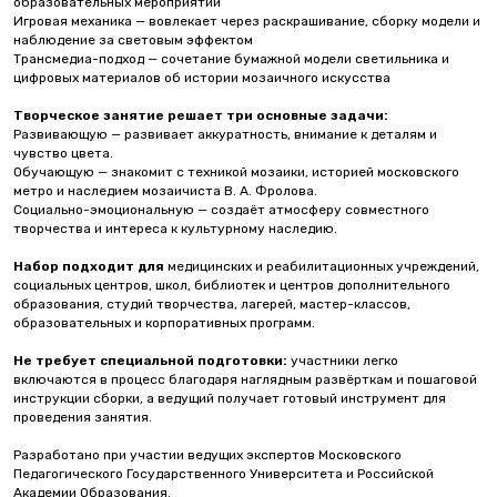
образовательных мероприятий
Игровая механика — вовлекает через раскрашивание, сборку модели и
наблюдение за световым эффектом
Трансмедиа-подход — сочетание бумажной модели светильника и
цифровых материалов об истории мозаичного искусства
Творческое занятие решает три основные задачи:
Развивающую — развивает аккуратность, внимание к деталям и
чувство цвета.
Обучающую — знакомит с техникой мозаики, историей московского
метро и наследием мозаичиста В. А. Фролова.
Социально-эмоциональную — создаёт атмосферу совместного
творчества и интереса к культурному наследию.
Набор подходит для
медицинских и реабилитационных учреждений,
социальных центров, школ, библиотек и центров дополнительного
образования, студий творчества, лагерей, мастер-классов,
образовательных и корпоративных программ.
Не требует специальной подготовки:
участники легко
включаются в процесс благодаря наглядным развёрткам и пошаговой
инструкции сборки, а ведущий получает готовый инструмент для
проведения занятия.
Разработано при участии ведущих экспертов Московского
Педагогического Государственного Университета и Российской
Академии Образования.