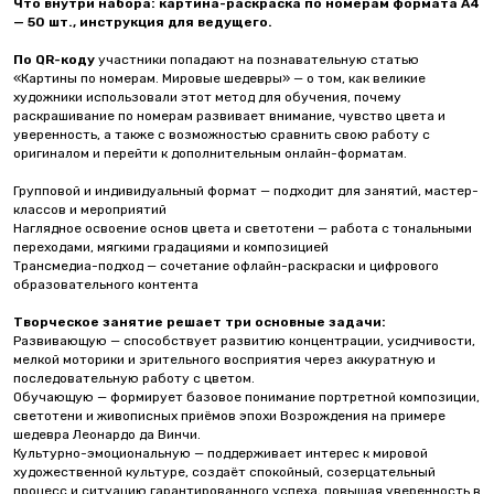
Что внутри набора:
картина-раскраска по номерам формата А4
— 50 шт., инструкция для ведущего.
По QR-коду
участники попадают на познавательную статью
«Картины по номерам. Мировые шедевры» — о том, как великие
художники использовали этот метод для обучения, почему
раскрашивание по номерам развивает внимание, чувство цвета и
уверенность, а также с возможностью сравнить свою работу с
оригиналом и перейти к дополнительным онлайн-форматам.
Групповой и индивидуальный формат — подходит для занятий, мастер-
классов и мероприятий
Наглядное освоение основ цвета и светотени — работа с тональными
переходами, мягкими градациями и композицией
Трансмедиа-подход — сочетание офлайн-раскраски и цифрового
образовательного контента
Творческое занятие решает три основные задачи:
Развивающую — способствует развитию концентрации, усидчивости,
мелкой моторики и зрительного восприятия через аккуратную и
последовательную работу с цветом.
Обучающую — формирует базовое понимание портретной композиции,
светотени и живописных приёмов эпохи Возрождения на примере
шедевра Леонардо да Винчи.
Культурно-эмоциональную — поддерживает интерес к мировой
художественной культуре, создаёт спокойный, созерцательный
процесс и ситуацию гарантированного успеха, повышая уверенность в