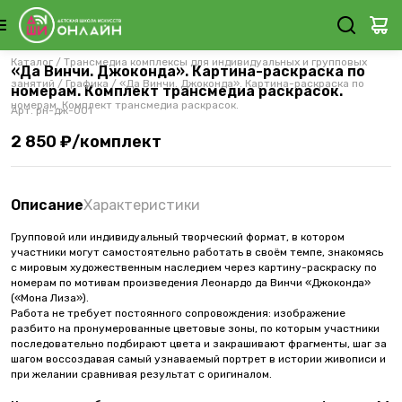
Каталог
/
Трансмедиа комплексы для индивидуальных и групповых
«Да Винчи. Джоконда». Картина-раскраска по
занятий
/
Графика
/
«Да Винчи. Джоконда». Картина-раскраска по
номерам. Комплект трансмедиа раскрасок.
номерам. Комплект трансмедиа раскрасок.
Арт.
рн-дж-001
2 850 ₽/комплект
Описание
Характеристики
Групповой или индивидуальный творческий формат, в котором
участники могут самостоятельно работать в своём темпе, знакомясь
с мировым художественным наследием через картину-раскраску по
номерам по мотивам произведения Леонардо да Винчи «Джоконда»
(«Мона Лиза»).
Работа не требует постоянного сопровождения: изображение
разбито на пронумерованные цветовые зоны, по которым участники
последовательно подбирают цвета и закрашивают фрагменты, шаг за
шагом воссоздавая самый узнаваемый портрет в истории живописи и
при желании сравнивая результат с оригиналом.