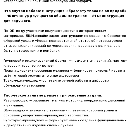
которое можно носить как аксессуар или подарить.
Что внутри набора: инструкция к браслету «Коса из 4х прядей»
— 15 шт; шнур двух цветов общим метражом — 21 м; инструкция
для ведущего.
По QR-коду
участники получают доступ к интерактивным
материалам ДШИ.онлайн: видео-инструкциям по созданию браслетов
«Морской узел» и «Коса», познавательной статье об истории узлов —
от древних цивилизаций до мореплавания, рассказу о роли узлов в
быту, путешествиях и ремёслах.
Групповой и индивидуальный формат — подходит для занятий, мастер-
классов и творческих встреч
Практико-ориентированная механика — формирует полезный навык и
даёт готовый результат в виде аксессуара
Трансмедиа-подход — сочетание ручной работы и цифровых
обучающих материалов
Творческое занятие решает три основные задачи:
Развивающую — развивает мелкую моторику, координацию движений
и внимание.
Обучающую — знакомит с техниками плетения, историей узлов и
основами декоративно-прикладного творчества.
Культурно-прикладную — формирует навык создания функциональных
и декоративных изделий своими руками.