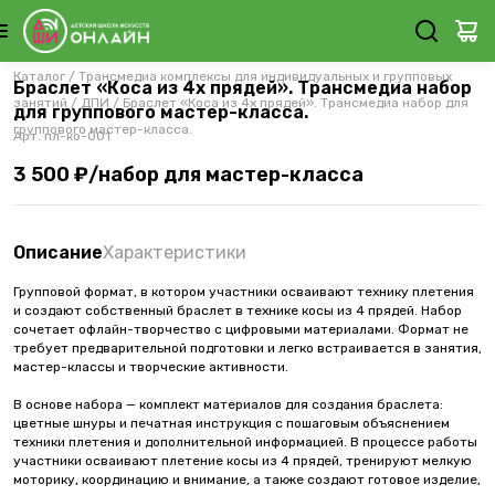
Каталог
/
Трансмедиа комплексы для индивидуальных и групповых
Браслет «Коса из 4х прядей». Трансмедиа набор
занятий
/
ДПИ
/
Браслет «Коса из 4х прядей». Трансмедиа набор для
для группового мастер-класса.
группового мастер-класса.
Арт.
пл-ко-001
3 500 ₽/набор для мастер-класса
Описание
Характеристики
Групповой формат, в котором участники осваивают технику плетения
и создают собственный браслет в технике косы из 4 прядей. Набор
сочетает офлайн-творчество с цифровыми материалами. Формат не
требует предварительной подготовки и легко встраивается в занятия,
мастер-классы и творческие активности.
В основе набора — комплект материалов для создания браслета:
цветные шнуры и печатная инструкция с пошаговым объяснением
техники плетения и дополнительной информацией. В процессе работы
участники осваивают плетение косы из 4 прядей, тренируют мелкую
моторику, координацию и внимание, а также создают готовое изделие,