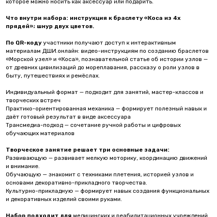
которое можно носить как аксессуар или подарить.
Что внутри набора: инструкция к браслету «Коса из 4х
прядей»; шнур двух цветов.
По QR-коду
участники получают доступ к интерактивным
материалам ДШИ.онлайн: видео-инструкциям по созданию браслетов
«Морской узел» и «Коса», познавательной статье об истории узлов —
от древних цивилизаций до мореплавания, рассказу о роли узлов в
быту, путешествиях и ремёслах.
Индивидуальный формат — подходит для занятий, мастер-классов и
творческих встреч
Практико-ориентированная механика — формирует полезный навык и
даёт готовый результат в виде аксессуара
Трансмедиа-подход — сочетание ручной работы и цифровых
обучающих материалов
Творческое занятие решает три основные задачи:
Развивающую — развивает мелкую моторику, координацию движений
и внимание.
Обучающую — знакомит с техниками плетения, историей узлов и
основами декоративно-прикладного творчества.
Культурно-прикладную — формирует навык создания функциональных
и декоративных изделий своими руками.
Набор подходит для
медицинских и реабилитационных учреждений,