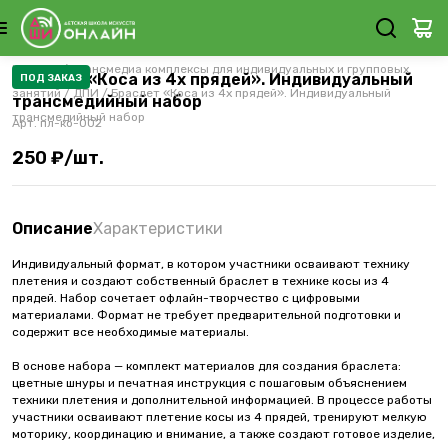
Каталог
/
Трансмедиа комплексы для индивидуальных и групповых
Браслет «Коса из 4х прядей». Индивидуальный
ПОД ЗАКАЗ
занятий
/
ДПИ
/
Браслет «Коса из 4х прядей». Индивидуальный
трансмедийный набор
трансмедийный набор
Арт.
пл-ко-002
250 ₽/шт.
Описание
Характеристики
Индивидуальный формат, в котором участники осваивают технику
плетения и создают собственный браслет в технике косы из 4
прядей. Набор сочетает офлайн-творчество с цифровыми
материалами. Формат не требует предварительной подготовки и
содержит все необходимые материалы.
В основе набора — комплект материалов для создания браслета:
цветные шнуры и печатная инструкция с пошаговым объяснением
техники плетения и дополнительной информацией. В процессе работы
участники осваивают плетение косы из 4 прядей, тренируют мелкую
моторику, координацию и внимание, а также создают готовое изделие,