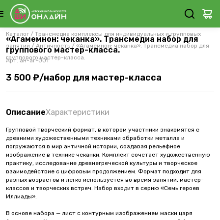
Каталог
/
Трансмедиа комплексы для индивидуальных и групповых
«Агамемнон: чеканка». Трансмедиа набор для
занятий
/
Античность
/
«Агамемнон: чеканка». Трансмедиа набор для
группового мастер-класса.
группового мастер-класса.
Арт.
ан-аг-001
3 500 ₽/набор для мастер-класса
Описание
Характеристики
Групповой творческий формат, в котором участники знакомятся с
древними художественными техниками обработки металла и
погружаются в мир античной истории, создавая рельефное
изображение в технике чеканки. Комплект сочетает художественную
практику, исследование древнегреческой культуры и творческое
взаимодействие с цифровым продолжением. Формат подходит для
разных возрастов и легко используется во время занятий, мастер-
классов и творческих встреч. Набор входит в серию «Семь героев
Иллиады».
В основе набора — лист с контурным изображением маски царя