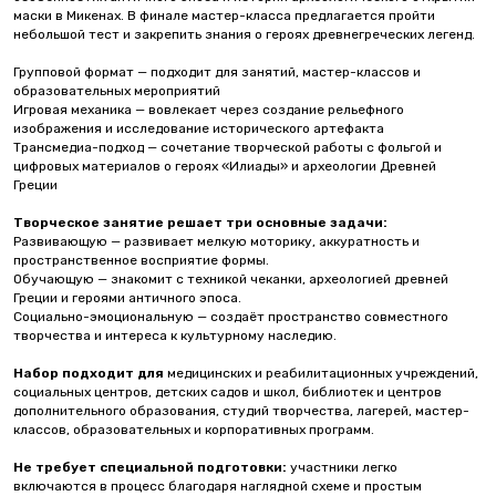
маски в Микенах. В финале мастер-класса предлагается пройти
небольшой тест и закрепить знания о героях древнегреческих легенд.
Групповой формат — подходит для занятий, мастер-классов и
образовательных мероприятий
Игровая механика — вовлекает через создание рельефного
изображения и исследование исторического артефакта
Трансмедиа-подход — сочетание творческой работы с фольгой и
цифровых материалов о героях «Илиады» и археологии Древней
Греции
Творческое занятие решает три основные задачи:
Развивающую — развивает мелкую моторику, аккуратность и
пространственное восприятие формы.
Обучающую — знакомит с техникой чеканки, археологией древней
Греции и героями античного эпоса.
Социально-эмоциональную — создаёт пространство совместного
творчества и интереса к культурному наследию.
Набор подходит для
медицинских и реабилитационных учреждений,
социальных центров, детских садов и школ, библиотек и центров
дополнительного образования, студий творчества, лагерей, мастер-
классов, образовательных и корпоративных программ.
Не требует специальной подготовки:
участники легко
включаются в процесс благодаря наглядной схеме и простым