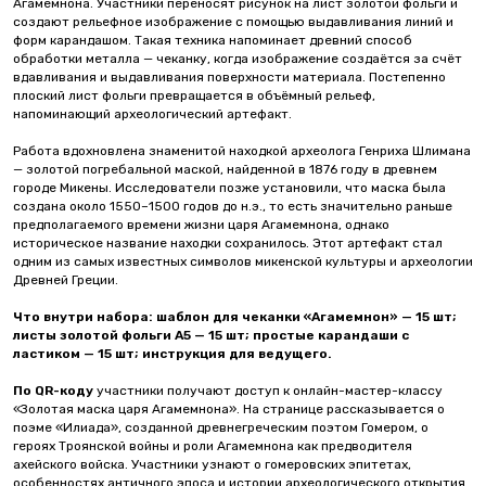
Агамемнона. Участники переносят рисунок на лист золотой фольги и
создают рельефное изображение с помощью выдавливания линий и
форм карандашом. Такая техника напоминает древний способ
обработки металла — чеканку, когда изображение создаётся за счёт
вдавливания и выдавливания поверхности материала. Постепенно
плоский лист фольги превращается в объёмный рельеф,
напоминающий археологический артефакт.
Работа вдохновлена знаменитой находкой археолога Генриха Шлимана
— золотой погребальной маской, найденной в 1876 году в древнем
городе Микены. Исследователи позже установили, что маска была
создана около 1550–1500 годов до н.э., то есть значительно раньше
предполагаемого времени жизни царя Агамемнона, однако
историческое название находки сохранилось. Этот артефакт стал
одним из самых известных символов микенской культуры и археологии
Древней Греции.
Что внутри набора: шаблон для чеканки «Агамемнон» — 15 шт;
листы золотой фольги А5 — 15 шт; простые карандаши с
ластиком — 15 шт; инструкция для ведущего.
По QR-коду
участники получают доступ к онлайн-мастер-классу
«Золотая маска царя Агамемнона». На странице рассказывается о
поэме «Илиада», созданной древнегреческим поэтом Гомером, о
героях Троянской войны и роли Агамемнона как предводителя
ахейского войска. Участники узнают о гомеровских эпитетах,
особенностях античного эпоса и истории археологического открытия